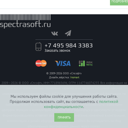
+7 495 984 3383
Заказать звонок
© 2009-2026 ООО «Спсофт»
Дизайн, вёрстка:
Insmart
2009—2026 © ООО «Спсофт», ИНН 7718965696, ОГРН 1147746074255. Вся информация на
сайте носит исключительно справочный характер, и не является публичной офертой,
определяемой положением Статьи 437 Гражданского кодекса Российской Федерации. На
Мы используем файлы cookie для улучшения работы сайта.
все заявленные на сайте авторизации имеются сертификаты полученные от
Продолжая использовать сайт, вы соглашаетесь с
политикой
производителей. Услуги по ремонту предоставляются авторизованными сервисными
конфиденциальности
.
центрами. Функции и комплектация устройств могут различаться в зависимости от модели.
Фирма-производитель оставляет за собой право на внесение изменений в конструкцию,
ПРИНЯТЬ
комплектацию и дизайн оборудования. Пользуясь сайтом Вы соглашаетесь на сбор
обезличенных персональных данных через cookies.