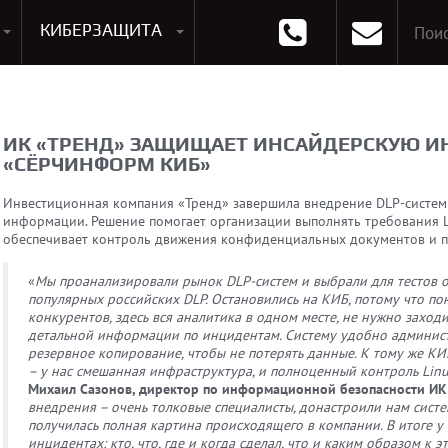
КИБЕРЗАЩИТА
раммирования
Опции к системам хранения
Аксессуары для ноутбуков
Аксессуары для планшетов
Материнские Платы для ПК
Оперативная память для ПК (RAM)
Устройства охлаждения
ИК «ТРЕНД» ЗАЩИЩАЕТ ИНСАЙДЕРСКУЮ 
«СЁРЧИНФОРМ КИБ»
Инвестиционная компания «Тренд» завершила внедрение DLP-систе
информации. Решение помогает организации выполнять требования 
обеспечивает контроль движения конфиденциальных документов и п
«
Мы проанализировали рынок DLP-систем и выбрали для тестов 
популярных российских DLP. Остановились на КИБ, потому что пон
конкурентов, здесь вся аналитика в одном месте, не нужно заход
детальной информации по инцидентам. Систему удобно админист
резервное копирование, чтобы не потерять данные. К тому же К
– у нас смешанная инфраструктура, и полноценный контроль Lin
Михаил Сазонов, директор по информационной безопасности ИК
внедрения – очень толковые специалисты, донастроили нам систе
получилась полная картина происходящего в компании. В итоге у
инцидентах: кто, что, где и когда сделал, что и каким образом к