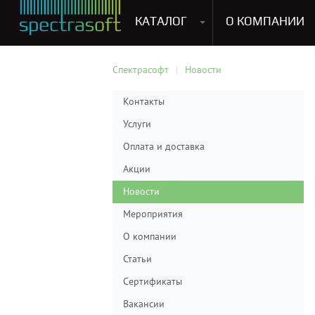
КАТАЛОГ
О КОМПАНИИ
Антивирусы. Безопасность
Программы для виртуализации операционных систем
Мультемедиа, графика и дизайн
CRM, ERP, управление бизнесом
Софт для прог
Спектрасофт
Новости
Контакты
Услуги
Оплата и доставка
Акции
Новости
Мероприятия
О компании
Статьи
Сертификаты
Вакансии