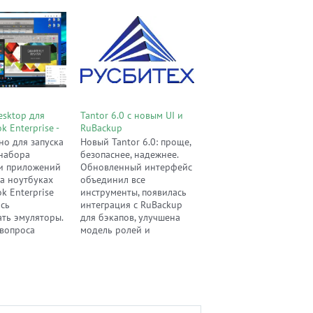
Desktop для
Tantor 6.0 с новым UI и
 Enterprise -
RuBackup
ая интеграция
но для запуска
Новый Tantor 6.0: проще,
 рабочую
набора
безопаснее, надежнее.
gle
и приложений
Обновленный интерфейс
а ноутбуках
объединил все
k Enterprise
инструменты, появилась
сь
интеграция с RuBackup
ать эмуляторы.
для бэкапов, улучшена
вопроса
модель ролей и
компания
устранены ошибки.
Управляйте
корпоративными БД
эффективнее.