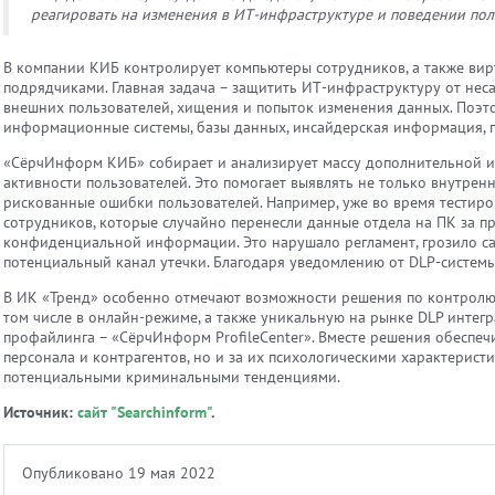
реагировать на изменения в ИТ-инфраструктуре и поведении пол
В компании КИБ контролирует компьютеры сотрудников, а также вир
подрядчиками. Главная задача – защитить ИТ-инфраструктуру от не
внешних пользователей, хищения и попыток изменения данных. Поэт
информационные системы, базы данных, инсайдерская информация, 
«СёрчИнформ КИБ» собирает и анализирует массу дополнительной 
активности пользователей. Это помогает выявлять не только внутренн
рискованные ошибки пользователей. Например, уже во время тестир
сотрудников, которые случайно перенесли данные отдела на ПК за 
конфиденциальной информации. Это нарушало регламент, грозило са
потенциальный канал утечки. Благодаря уведомлению от DLP-систем
В ИК «Тренд» особенно отмечают возможности решения по контролю 
том числе в онлайн-режиме, а также уникальную на рынке DLP интег
профайлинга – «СёрчИнформ ProfileCenter». Вместе решения обеспеч
персонала и контрагентов, но и за их психологическими характеристи
потенциальными криминальными тенденциями.
Источник:
сайт "Searchinform"
.
Опубликовано 19 мая 2022