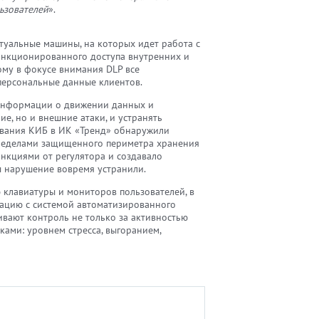
ьзователей
».
туальные машины, на которых идет работа с
санкционированного доступа внутренних и
ому в фокусе внимания DLP все
персональные данные клиентов.
информации о движении данных и
ие, но и внешние атаки, и устранять
ования КИБ в ИК «Тренд» обнаружили
пределами защищенного периметра хранения
нкциями от регулятора и создавало
ы нарушение вовремя устранили.
клавиатуры и мониторов пользователей, в
рацию с системой автоматизированного
ивают контроль не только за активностью
ками: уровнем стресса, выгоранием,