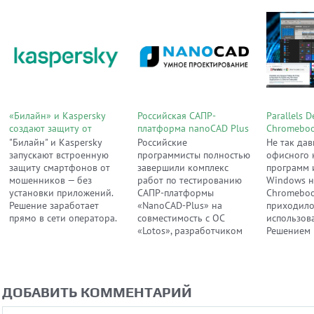
«Билайн» и Kaspersky
Российская САПР-
Parallels 
создают защиту от
платформа nanoCAD Plus
Chromebook
мошенничества прямо в
адаптирована к работе
полноценн
"Билайн" и Kaspersky
Российские
Не так дав
сети оператора
отечественной ОС
Windows в
запускают встроенную
программисты полностью
офисного 
«Лотос», базирующейся
среду Goo
защиту смартфонов от
завершили комплекс
программ 
на ядре Linux
мошенников — без
работ по тестированию
Windows н
установки приложений.
САПР-платформы
Chromeboo
Решение заработает
«NanoCAD-Plus» на
приходило
прямо в сети оператора.
совместимость с ОС
использов
«Lotos», разработчиком
Решением 
которого является фирма
занялась 
«Энстрим».
Parallels.
ДОБАВИТЬ КОММЕНТАРИЙ