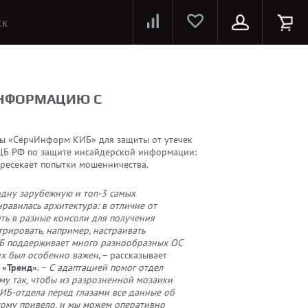
Лазерные принтеры и МФУ
Струйные принтеры и МФУ
Системы предотвращения распространения COVID-19
ИНФОРМАЦИЮ С
мы «СёрчИнформ КИБ» для защиты от утечек
ЦБ РФ по защите инсайдерской информации:
ресекает попытки мошенничества.
одну зарубежную и топ-3 самых
равилась архитектура: в отличие от
ить в разные консоли для получения
рировать, например, настраивать
ИБ поддерживает много разнообразных ОС
ux был особенно важен
, – рассказывает
 «Тренд»
. –
С адаптацией помог отдел
му так, чтобы из разрозненной мозаики
 ИБ-отдела перед глазами все данные об
 этому привело, и мы можем оперативно