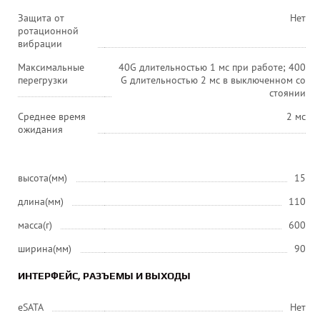
Защита от
Нет
ротационной
вибрации
Максимальные
40G длительностью 1 мс при работе; 400
перегрузки
G длительностью 2 мс в выключенном со
стоянии
Среднее время
2 мс
ожидания
высота(мм)
15
длина(мм)
110
масса(г)
600
ширина(мм)
90
ИНТЕРФЕЙС, РАЗЪЕМЫ И ВЫХОДЫ
eSATA
Нет