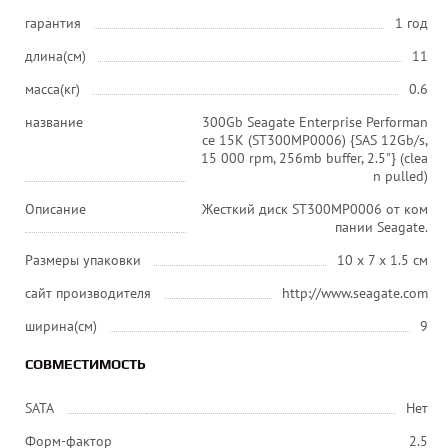
гарантия
1 год
длина(см)
11
масса(кг)
0.6
название
300Gb Seagate Enterprise Performan
ce 15K (ST300MP0006) {SAS 12Gb/s,
15 000 rpm, 256mb buffer, 2.5"} (clea
n pulled)
Описание
Жесткий диск ST300MP0006 от ком
пании Seagate.
Размеры упаковки
10 x 7 x 1.5 см
сайт производителя
http://www.seagate.com
ширина(см)
9
СОВМЕСТИМОСТЬ
SATA
Нет
Форм-фактор
2.5