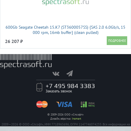
600Gb Seagate Cheetah 15.K7 (ST3600057SS) {SAS 2.0 6.0Gb/s, 15
000 rpm, 16mb buffer} (clean pulled)
26 207 ₽
+7 495 984 3383
Заказать звонок
© 2009-2026 ООО «Спсофт»
Дизайн, вёрстка:
Insmart
2009—2026 © ООО «Спсофт», ИНН 7718965696, ОГРН 1147746074255. Вся информация на
сайте носит исключительно справочный характер, и не является публичной офертой,