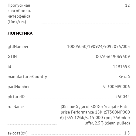
Пропускная
12
способность
интерфейса
(Гбит/сек)
ЛОГИСТИКА
gtdNumber
10005030/190924/5092055/003
GTIN
00763649069509
id
1491598
manufacturerCountry
Китай
partNumber
ST300MP0006
pictureID
250044
rusName
[Жесткий диск] 300Gb Seagate Enter
prise Performance 15K (ST300MP000
6) {SAS 12Gb/s, 15 000 rpm, 256mb b
uffer, 2.5"} (clean pulled)
высота(см)
1.5