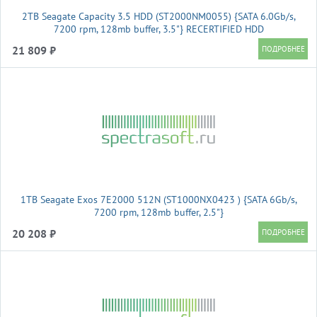
2TB Seagate Capacity 3.5 HDD (ST2000NM0055) {SATA 6.0Gb/s,
7200 rpm, 128mb buffer, 3.5"} RECERTIFIED HDD
21 809 ₽
1TB Seagate Exos 7E2000 512N (ST1000NX0423 ) {SATA 6Gb/s,
7200 rpm, 128mb buffer, 2.5"}
20 208 ₽