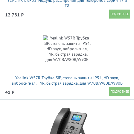
YEALINK EXP55 Модуль расширения для телефонов серии Т7 и
T8
12 781 ₽
Yealink W57R Трубка SIP, степень защиты IP54, HD звук,
вибросигнал, FNR, быстрая зарядка, для W70B/W80B/W90B
41 ₽