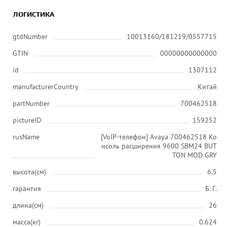
ЛОГИСТИКА
gtdNumber
10013160/181219/0557715
GTIN
00000000000000
id
1307112
manufacturerCountry
Китай
partNumber
700462518
pictureID
159252
rusName
[VoIP-телефон] Avaya 700462518 Ко
нсоль расширения 9600 SBM24 BUT
TON MOD GRY
высота(см)
6.5
гарантия
Б. Г.
длина(см)
26
масса(кг)
0.624