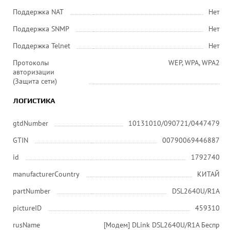
Поддержка NAT
Нет
Поддержка SNMP
Нет
Поддержка Telnet
Нет
Протоколы
WEP, WPA, WPA2
авторизации
(Защита сети)
ЛОГИСТИКА
gtdNumber
10131010/090721/0447479
GTIN
00790069446887
id
1792740
manufacturerCountry
КИТАЙ
partNumber
DSL2640U/R1A
pictureID
459310
rusName
[Модем] DLink DSL2640U/R1A Беспр