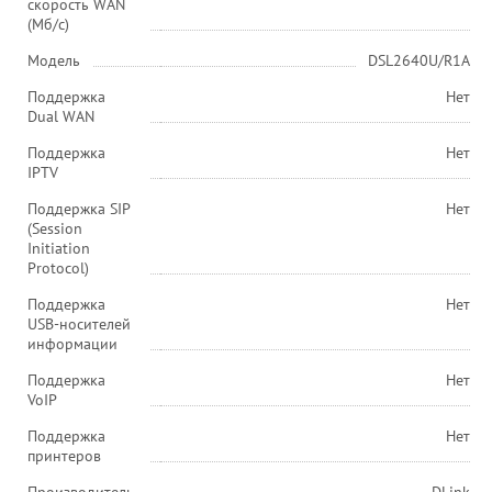
скорость WAN
(Мб/с)
Модель
DSL2640U/R1A
Поддержка
Нет
Dual WAN
Поддержка
Нет
IPTV
Поддержка SIP
Нет
(Session
Initiation
Protocol)
Поддержка
Нет
USB-носителей
информации
Поддержка
Нет
VoIP
Поддержка
Нет
принтеров