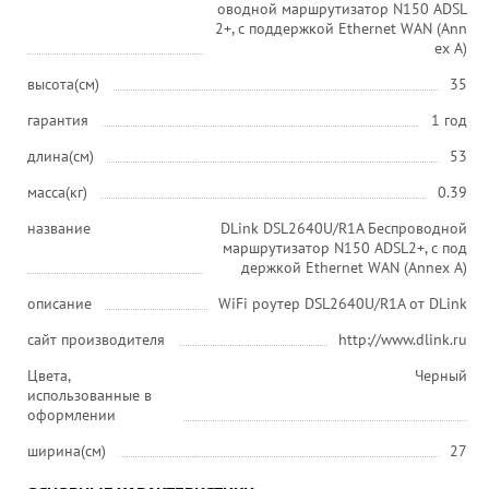
оводной маршрутизатор N150 ADSL
2+, с поддержкой Ethernet WAN (Ann
ex A)
высота(см)
35
гарантия
1 год
длина(см)
53
масса(кг)
0.39
название
DLink DSL2640U/R1A Беспроводной
маршрутизатор N150 ADSL2+, с под
держкой Ethernet WAN (Annex A)
описание
WiFi роутер DSL2640U/R1A от DLink
сайт производителя
http://www.dlink.ru
Цвета,
Черный
использованные в
оформлении
ширина(см)
27