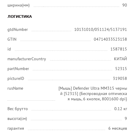
ширина(мм)
90
ЛОГИСТИКА
gtdNumber
10131010/051124/5137191
GTIN
04714033523158
id
1587815
manufacturerCountry
КИТАЙ
partNumber
52315
pictureID
319058
rusName
[Мышь] Defender Ultra MM315 черны
й [52315] {Беспроводная оптическа
я мышь, 6 кнопок, 8001600 dpi}
Вес брутто
0.12 кг
высота(см)
9
гарантия
6 месяцев