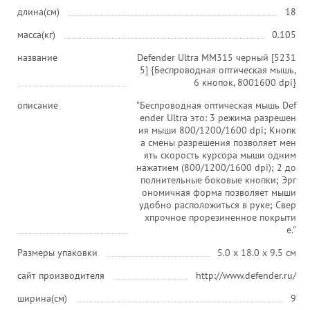
длина(см)
18
масса(кг)
0.105
название
Defender Ultra MM315 черный [5231
5] {Беспроводная оптическая мышь,
6 кнопок, 8001600 dpi}
описание
"Беспроводная оптическая мышь Def
ender Ultra это: 3 режима разрешен
ия мыши 800/1200/1600 dpi; Кнопк
а смены разрешения позволяет мен
ять скорость курсора мыши одним
нажатием (800/1200/1600 dpi); 2 до
полнительные боковые кнопки; Эрг
ономичная форма позволяет мыши
удобно расположиться в руке; Свер
хпрочное прорезиненное покрыти
е."
Размеры упаковки
5.0 x 18.0 x 9.5 см
сайт производителя
http://www.defender.ru/
ширина(см)
9