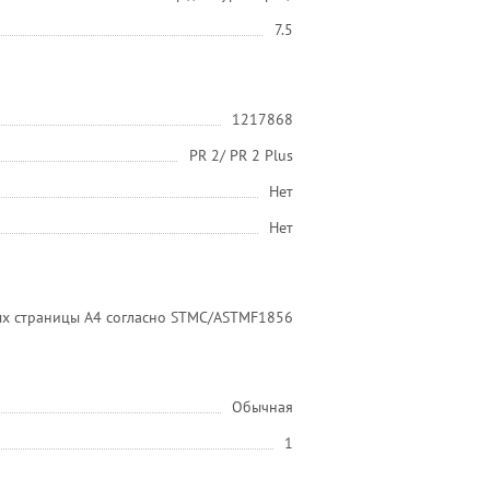
7.5
1217868
PR 2/ PR 2 Plus
Нет
Нет
вых страницы A4 согласно STMC/ASTMF1856
Обычная
1