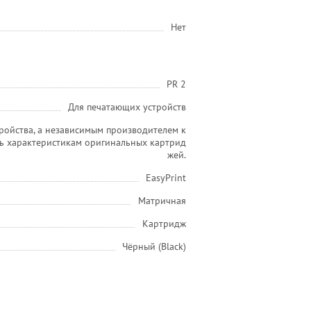
Нет
PR 2
Для печатающих устройств
ройства, а независимым производителем к
ть характеристикам оригинальных картрид
жей.
EasyPrint
Матричная
Картридж
Чёрный (Black)