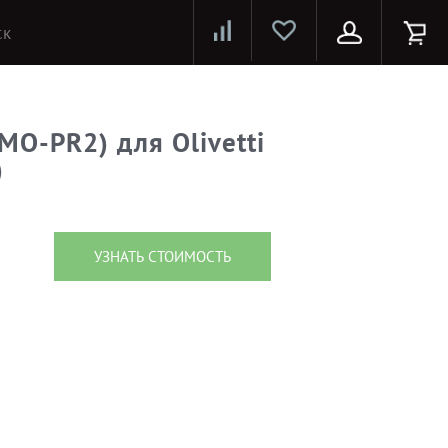
Лазерные принтеры и МФУ
Струйные принтеры и МФУ
Системы предотвращения распространения COVID-19
MO-PR2) для Olivetti
)
УЗНАТЬ СТОИМОСТЬ