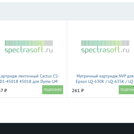
Картридж ленточный Cactus CS-
Матричный картридж NVP для
D1-45018 45018 для Dymo LM
Epson LQ-630K / LQ-635K / LQ
60, 210D, 280, PnP, 420P, 500 TS;
730K (NV-RC-C13S015307BA)
7 ₽
261 ₽
Rhino Pro 6000, 5200, 4200
совместимый