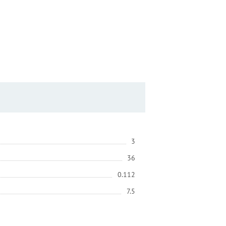
3
36
0.112
7.5