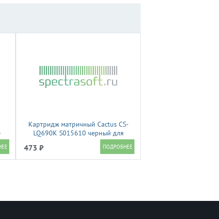
Картридж матричный Cactus CS-
-
LQ690K S015610 черный для
Epson LQ-
473 ₽
690/690C/675KT/680K/690K/695C/LQ106KF/VP-
F2000