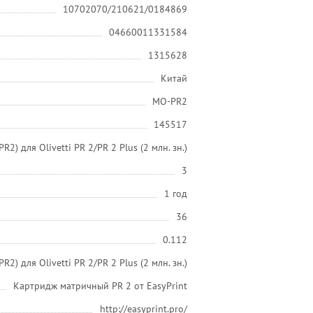
10702070/210621/0184869
04660011331584
1315628
Китай
MO-PR2
145517
) для Olivetti PR 2/PR 2 Plus (2 млн. зн.)
3
1 год
36
0.112
2) для Olivetti PR 2/PR 2 Plus (2 млн. зн.)
Картридж матричный PR 2 от EasyPrint
http://easyprint.pro/