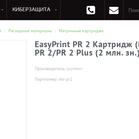
КИБЕРЗАЩИТА
раммирования
Опции к системам хранения
Аксессуары для ноутбуков
Аксессуары для планшетов
Материнские Платы для ПК
Оперативная память для ПК (RAM)
Устройства охлаждения
е
Расходные материалы
Матричные картриджи
EasyPrint PR 2 Картридж (
PR 2/PR 2 Plus (2 млн. зн.
Производитель:
EASYPRINT
Партномер: mo-pr2