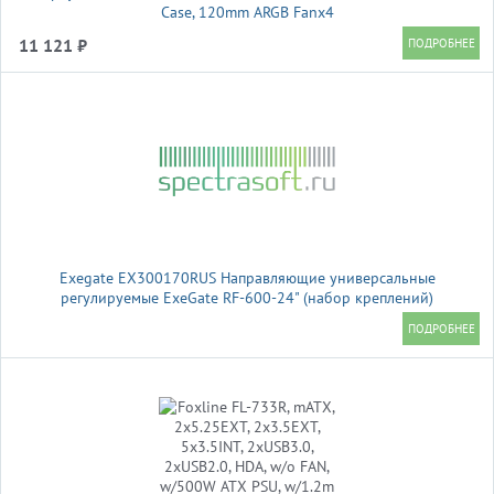
Case, 120mm ARGB Fanx4
11 121 ₽
Exegate EX300170RUS Направляющие универсальные
регулируемые ExeGate RF-600-24" (набор креплений)
(продольные , высота 43 мм, длина в сложенном/раздвинутом
виде 600/925 мм, нагрузка до 45 кг)