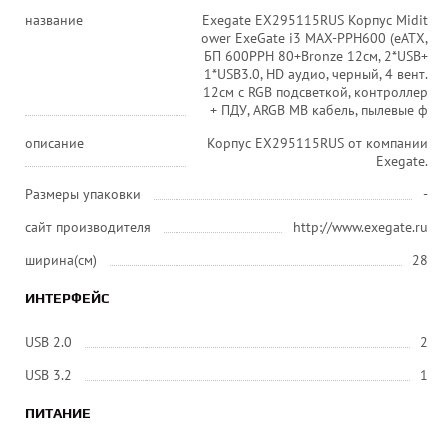
название
Exegate EX295115RUS Корпус Midit
ower ExeGate i3 MAX-PPH600 (eATX,
БП 600PPH 80+Bronze 12см, 2*USB+
1*USB3.0, HD аудио, черный, 4 вент.
12см с RGB подсветкой, контроллер
+ ПДУ, ARGB MB кабель, пылевые ф
описание
Корпус EX295115RUS от компании
Exegate.
Размеры упаковки
-
сайт производителя
http://www.exegate.ru
ширина(см)
28
ИНТЕРФЕЙС
USB 2.0
2
USB 3.2
1
ПИТАНИЕ