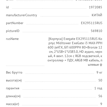
id
1972085
manufacturerCountry
КИТАЙ
partNumber
EX295115RUS
pictureID
569810
rusName
[Корпуса] Exegate EX295115RUS Ко
рпус Miditower ExeGate i3 MAX-PPH
600 (eATX, БП 600PPH 80+Bronze 12
см, 2*USB+1*USB3.0, HD аудио, черн
ый, 4 вент. 12см с RGB подсветкой, к
онтроллер + ПДУ, ARGB MB кабель, п
ылевые ф
Вес брутто
9 кг
высота(см)
50
гарантия
1 год
длина(см)
56
масса(кг)
9