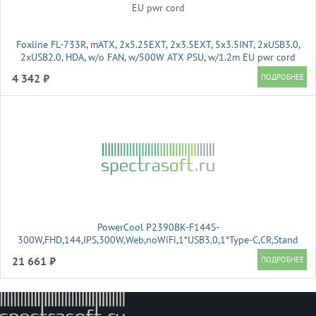
Foxline FL-733R, mATX, 2x5.25EXT, 2x3.5EXT, 5x3.5INT, 2xUSB3.0,
2xUSB2.0, HDA, w/o FAN, w/500W ATX PSU, w/1.2m EU pwr cord
4 342 ₽
PowerCool P2390BK-F144S-
300W,FHD,144,IPS,300W,Web,noWiFi,1*USB3.0,1*Type-C,CR,Stand
21 661 ₽