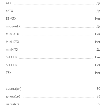
ATX
Да
eATX
Да
EE-ATX
Нет
micro-ATX
Да
Mini-ATX
Нет
Mini-DTX
Нет
mini-ITX
Да
SSI CEB
Нет
SSI EEB
Нет
ТFХ
Нет
высота(см)
50
длина(см)
56
масса(кг)
9