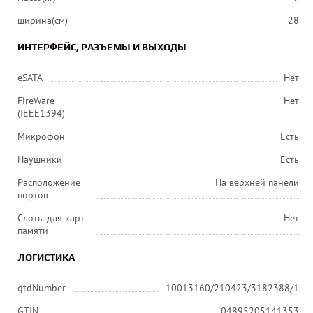
ширина(см)
28
ИНТЕРФЕЙС, РАЗЪЕМЫ И ВЫХОДЫ
eSATA
Нет
FireWare
Нет
(IEEE1394)
Микрофон
Есть
Наушники
Есть
Расположение
На верхней панели
портов
Слоты для карт
Нет
памяти
ЛОГИСТИКА
gtdNumber
10013160/210423/3182388/1
GTIN
04895205141353