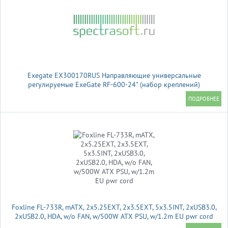
Exegate EX300170RUS Направляющие универсальные
регулируемые ExeGate RF-600-24" (набор креплений)
(продольные , высота 43 мм, длина в сложенном/раздвинутом
виде 600/925 мм, нагрузка до 45 кг)
Foxline FL-733R, mATX, 2x5.25EXT, 2x3.5EXT, 5x3.5INT, 2xUSB3.0,
2xUSB2.0, HDA, w/o FAN, w/500W ATX PSU, w/1.2m EU pwr cord