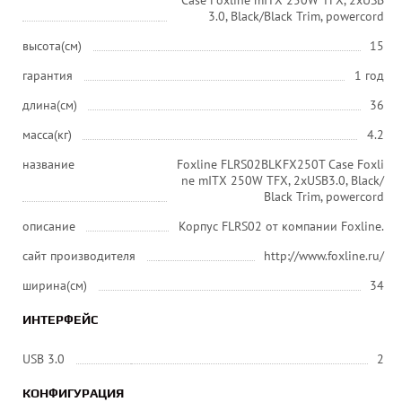
Case Foxline mITX 250W TFX, 2xUSB
3.0, Black/Black Trim, powercord
высота(см)
15
гарантия
1 год
длина(см)
36
масса(кг)
4.2
название
Foxline FLRS02BLKFX250T Case Foxli
ne mITX 250W TFX, 2xUSB3.0, Black/
Black Trim, powercord
описание
Корпус FLRS02 от компании Foxline.
сайт производителя
http://www.foxline.ru/
ширина(см)
34
ИНТЕРФЕЙС
USB 3.0
2
КОНФИГУРАЦИЯ