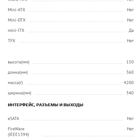
Mini-ATX
Нет
Mini-DTX
Нет
mini-ITX
Да
ТFХ
Нет
высота(мм)
150
длина(мм)
360
масса(г)
4200
ширина(мм)
340
ИНТЕРФЕЙС, РАЗЪЕМЫ И ВЫХОДЫ
eSATA
Нет
FireWare
Нет
(IEEE1394)