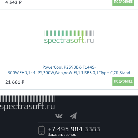
4 342 ₽
PowerCool P2390BK-F144S-
300W,FHD,144,IPS,300W,Web,noWiFi,1*USB3.0,1*Type-C,CR,Stand
21 661 ₽
+7 495 984 3383
Заказать звонок