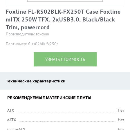
Foxline FL-RS02BLK-FX250T Case Foxline
mITX 250W TFX, 2xUSB3.0, Black/Black
Trim, powercord
Производитель:
FOXCONN
Партномер: fl-rs02blk-fx250t
УЗНАТЬ СТОИМОСТЬ
Технические характеристики
РЕКОМЕНДУЕМЫЕ МАТЕРИНСКИЕ ПЛАТЫ
ATX
Нет
eATX
Нет
micro-ATX
Нет