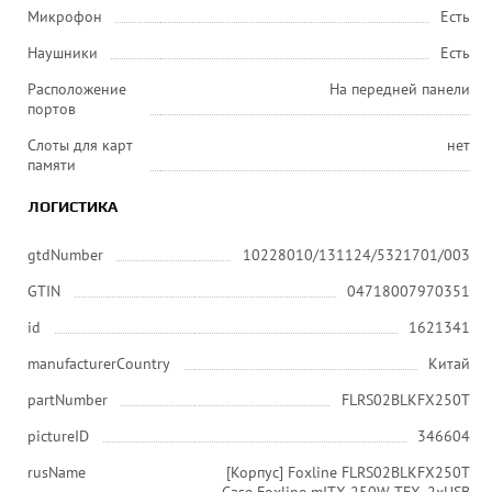
Микрофон
Есть
Наушники
Есть
Расположение
На передней панели
портов
Слоты для карт
нет
памяти
ЛОГИСТИКА
gtdNumber
10228010/131124/5321701/003
GTIN
04718007970351
id
1621341
manufacturerCountry
Китай
partNumber
FLRS02BLKFX250T
pictureID
346604
rusName
[Корпус] Foxline FLRS02BLKFX250T