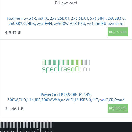
Foxline FL-733R, mATX, 2x5.25EXT, 2x3.5EXT, 5x3.5INT, 2xUSB3.0,
2xUSB2.0, HDA, w/o FAN, w/500W ATX PSU, w/1.2m EU pwr cord
4 342 ₽
PowerCool P2390BK-F144S-
300W,FHD,144,IPS,300W,Web,noWiFi,1*USB3.0,1*Type-C,CR,Stand
21 661 ₽