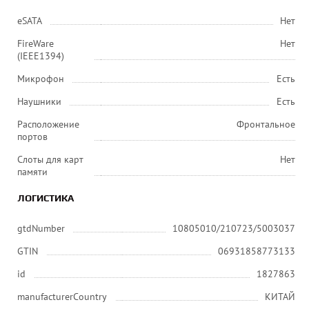
eSATA
Нет
FireWare
Нет
(IEEE1394)
Микрофон
Есть
Наушники
Есть
Расположение
Фронтальное
портов
Слоты для карт
Нет
памяти
ЛОГИСТИКА
gtdNumber
10805010/210723/5003037
GTIN
06931858773133
id
1827863
manufacturerCountry
КИТАЙ