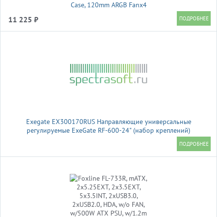
Case, 120mm ARGB Fanx4
11 225 ₽
Exegate EX300170RUS Направляющие универсальные
регулируемые ExeGate RF-600-24" (набор креплений)
(продольные , высота 43 мм, длина в сложенном/раздвинутом
виде 600/925 мм, нагрузка до 45 кг)