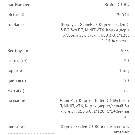
partNumber
Brufen C3 BG
pictureID
490538
rusName
[Корпуса] GameMax Корпус Brufen C
3 BG без БП, MidiT, ATX, Корич.,черн
о/серый Зак. стекл., USB 3.0, 1*120;
1*140мм вент.
Вес брутто
6,75
высота(см)
20
гарантия
1 год
длина(см)
50
масса(кг)
5.5
название
GameMax Корпус Brufen C3 BG без Б
П, MidiT, ATX, Корич.,черно/серый За
к. стекл., USB 3.0, 1*120; 1*140мм ве
нт.
описание
Корпус Brufen C3 BG от компании G
ameMax