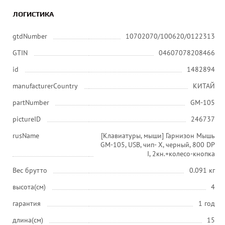
ЛОГИСТИКА
gtdNumber
10702070/100620/0122313
GTIN
04607078208466
id
1482894
manufacturerCountry
КИТАЙ
partNumber
GM-105
pictureID
246737
rusName
[Клавиатуры, мыши] Гарнизон Мышь
GM-105, USB, чип- Х, черный, 800 DP
I, 2кн.+колесо-кнопка
Вес брутто
0.091 кг
высота(см)
4
гарантия
1 год
длина(см)
15