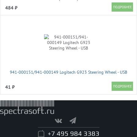
484 ₽
941-000151/941-000149 Logitech G923 Steering Wheel - USB
41 ₽
+7 495 984 3383