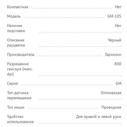
Компактная
Нет
Модель
GM-105
Наличие
Нет
подставки
Описание
Чёрный
расцветки
Производитель
Гарнизон
Разрешение
800
сенсора (макс.
dpi)
Серия
GM
Тип датчика
Оптическая
перемещения
Тип мыши
Проводная
Удобство
Для правой и левой руки
использования