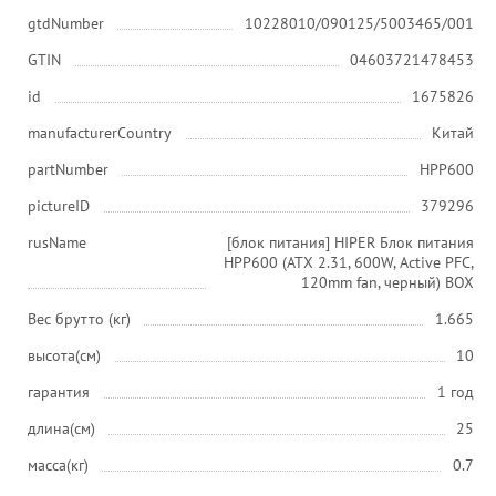
gtdNumber
10228010/090125/5003465/001
GTIN
04603721478453
id
1675826
manufacturerCountry
Китай
partNumber
HPP600
pictureID
379296
rusName
[блок питания] HIPER Блок питания
HPP600 (ATX 2.31, 600W, Active PFC,
120mm fan, черный) BOX
Вес брутто (кг)
1.665
высота(см)
10
гарантия
1 год
длина(см)
25
масса(кг)
0.7