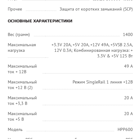
Прочее
Защита от коротких замыканий (SCP)
ОСНОВНЫЕ ХАРАКТЕРИСТИКИ
Вес (грамм)
1400
Максимальная
+3.3V 20A, +5V 20A, +12V 49A, +5VSB 2.5A,
нагрузка
12V 0.3A; Комбинированная нагрузка: +
3.3V & +5V 125 Вт
Максимальный
49 A
ток + 12В
Максимальный
Режим SingleRail 1 линия +12В
ток +12 В (2)
Максимальный
20 A
ток +3,3 В
Максимальный
20 A
ток +5 В
Модель
HPP600