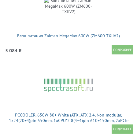
Блок питания Zalman MegaMax 600W (ZM600-TXIIV2)
5 084 ₽
PCCOOLER, 650W 80+ White (ATX, ATX 2.4, Non-modular,
1x24(20+4)pin 550mm, 1xCPU*2 8(4+4)pin 610+150mm, 2xPCIe
8(6+2)pin 510mm, 2xSATA*3+MOLEX4pin*1 450+150+150+150mm
, Active, 120x120