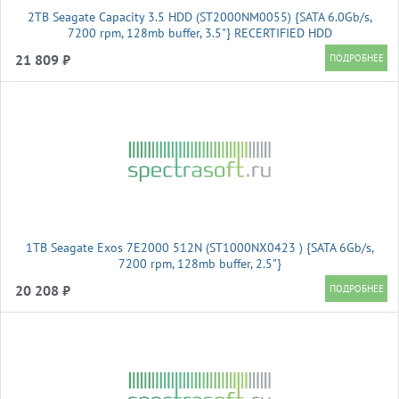
2TB Seagate Capacity 3.5 HDD (ST2000NM0055) {SATA 6.0Gb/s,
7200 rpm, 128mb buffer, 3.5"} RECERTIFIED HDD
21 809 ₽
1TB Seagate Exos 7E2000 512N (ST1000NX0423 ) {SATA 6Gb/s,
7200 rpm, 128mb buffer, 2.5"}
20 208 ₽