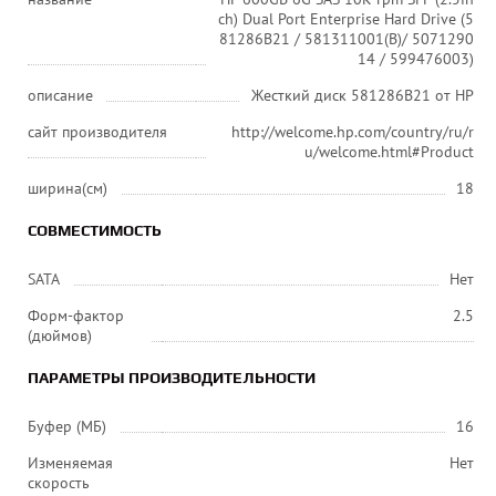
ch) Dual Port Enterprise Hard Drive (5
81286B21 / 581311001(B)/ 5071290
14 / 599476003)
описание
Жесткий диск 581286B21 от HP
сайт производителя
http://welcome.hp.com/country/ru/r
u/welcome.html#Product
ширина(см)
18
СОВМЕСТИМОСТЬ
SATA
Нет
Форм-фактор
2.5
(дюймов)
ПАРАМЕТРЫ ПРОИЗВОДИТЕЛЬНОСТИ
Буфер (МБ)
16
Изменяемая
Нет
скорость