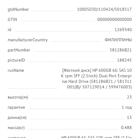
gtdNumber
10005030/110424/5018517
GTIN
00000000000000
id
1269340
manufacturerCountry
ФИЛИППИНЫ
partNumber
581286B21
pictureID
188245
rusName
[Жёсткий диск] HP 600GB 6G SAS 10
K rpm SFF (2.5inch) Dual Port Enterpr
ise Hard Drive (581286B21 / 581311
001(B)/ 507129014 / 599476003)
высота(см)
23
гарантия
1 год
длина(см)
13
масса(кг)
0.488
название
HP 600GB 6G SAS 10K rpm SFF (2.5in