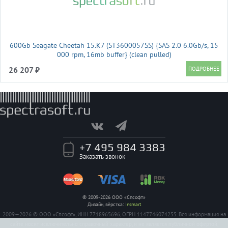
600Gb Seagate Cheetah 15.K7 (ST3600057SS) {SAS 2.0 6.0Gb/s, 15
000 rpm, 16mb buffer} (clean pulled)
26 207 ₽
+7 495 984 3383
Заказать звонок
© 2009-2026 ООО «Спсофт»
Дизайн, вёрстка:
Insmart
2009—2026 © ООО «Спсофт», ИНН 7718965696, ОГРН 1147746074255. Вся информация на
сайте носит исключительно справочный характер, и не является публичной офертой,