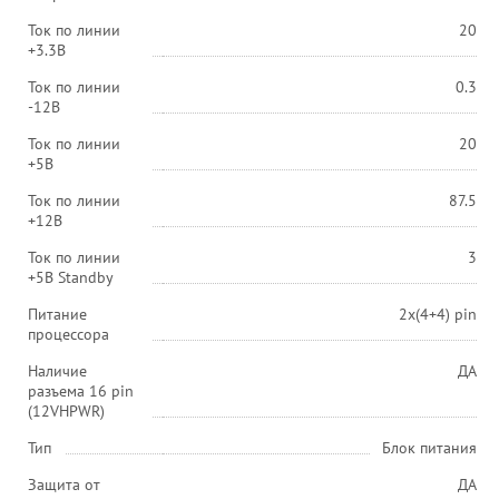
Ток по линии
20
+3.3В
Ток по линии
0.3
-12В
Ток по линии
20
+5В
Ток по линии
87.5
+12В
Ток по линии
3
+5В Standby
Питание
2x(4+4) pin
процессора
Наличие
ДА
разъема 16 pin
(12VHPWR)
Тип
Блок питания
Защита от
ДА