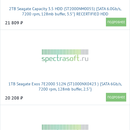
2TB Seagate Capacity 3.5 HDD (ST2000NM0055) {SATA 6.0Gb/s,
7200 rpm, 128mb buffer, 3.5"} RECERTIFIED HDD
21 809 ₽
1TB Seagate Exos 7E2000 512N (ST1000NX0423 ) {SATA 6Gb/s,
7200 rpm, 128mb buffer, 2.5"}
20 208 ₽