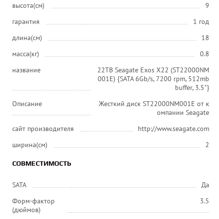
высота(см)
9
гарантия
1 год
длина(см)
18
масса(кг)
0.8
название
22TB Seagate Exos X22 (ST22000NM
001E) {SATA 6Gb/s, 7200 rpm, 512mb
buffer, 3.5"}
Описание
Жесткий диск ST22000NM001E от к
омпании Seagate
сайт производителя
http://www.seagate.com
ширина(см)
2
СОВМЕСТИМОСТЬ
SATA
Да
Форм-фактор
3.5
(дюймов)