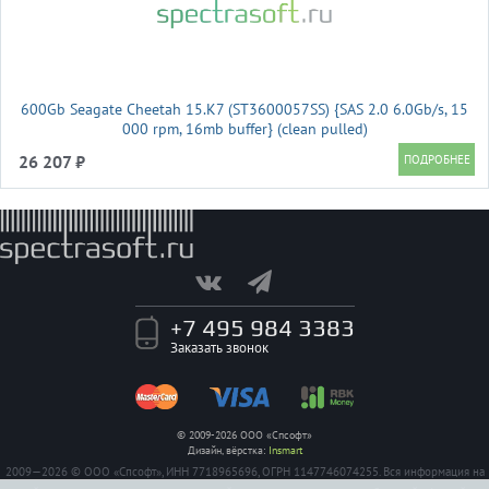
600Gb Seagate Cheetah 15.K7 (ST3600057SS) {SAS 2.0 6.0Gb/s, 15
000 rpm, 16mb buffer} (clean pulled)
26 207 ₽
+7 495 984 3383
Заказать звонок
© 2009-2026 ООО «Спсофт»
Дизайн, вёрстка:
Insmart
2009—2026 © ООО «Спсофт», ИНН 7718965696, ОГРН 1147746074255. Вся информация на