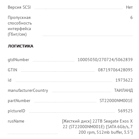
Версия SCSI
Нет
Пропускная
6
способность
интерфейса
(Гбит/сек)
ЛОГИСТИКА
gtdNumber
10005030/270724/5062839
GTIN
08719706428095
id
1973622
manufacturerCountry
ТАИЛАНД
partNumber
ST22000NM001E
pictureID
569525
rusName
[Жесткий диск] 22TB Seagate Exos X
22 (ST22000NM001E) {SATA 6Gb/s, 7
200 rpm, 512mb buffer, 3.5"}