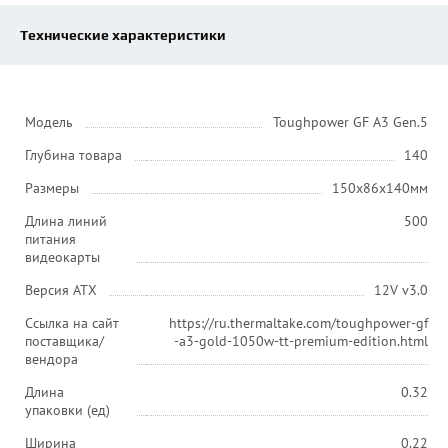
Технические характеристики
Модель
Toughpower GF A3 Gen.5
Глубина товара
140
Размеры
150x86x140мм
Длина линий
500
питания
видеокарты
Версия ATX
12V v3.0
Ссылка на сайт
https://ru.thermaltake.com/toughpower-gf
поставщика/
-a3-gold-1050w-tt-premium-edition.html
вендора
Длина
0.32
упаковки (ед)
Ширина
0.22