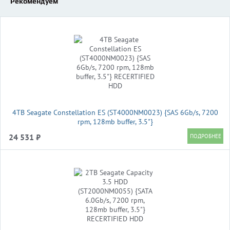
Рекомендуем
4TB Seagate Constellation ES (ST4000NM0023) {SAS 6Gb/s, 7200
rpm, 128mb buffer, 3.5"}
24 531 ₽