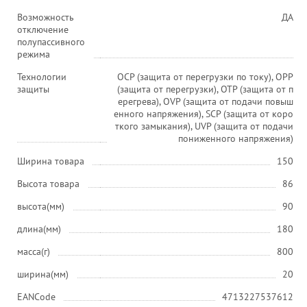
Возможность
ДА
отключение
полупассивного
режима
Технологии
OCP (защита от перегрузки по току), OPP
защиты
(защита от перегрузки), OTP (защита от п
ерегрева), OVP (защита от подачи повыш
енного напряжения), SCP (защита от коро
ткого замыкания), UVP (защита от подачи
пониженного напряжения)
Ширина товара
150
Высота товара
86
высота(мм)
90
длина(мм)
180
масса(г)
800
ширина(мм)
20
EANCode
4713227537612