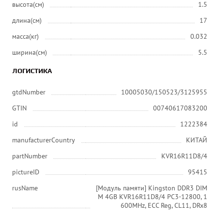
высота(см)
1.5
длина(см)
17
масса(кг)
0.032
ширина(см)
5.5
ЛОГИСТИКА
gtdNumber
10005030/150523/3125955
GTIN
00740617083200
id
1222384
manufacturerCountry
КИТАЙ
partNumber
KVR16R11D8/4
pictureID
95415
rusName
[Модуль памяти] Kingston DDR3 DIM
M 4GB KVR16R11D8/4 PC3-12800, 1
600MHz, ECC Reg, CL11, DRx8