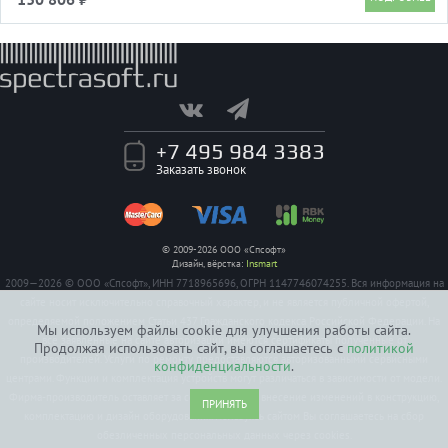
+7 495 984 3383
Заказать звонок
© 2009-2026 ООО «Спсофт»
Дизайн, вёрстка:
Insmart
2009—2026 © ООО «Спсофт», ИНН 7718965696, ОГРН 1147746074255. Вся информация на
сайте носит исключительно справочный характер, и не является публичной офертой,
определяемой положением Статьи 437 Гражданского кодекса Российской Федерации. На
Мы используем файлы cookie для улучшения работы сайта.
все заявленные на сайте авторизации имеются сертификаты полученные от
Продолжая использовать сайт, вы соглашаетесь с
политикой
производителей. Услуги по ремонту предоставляются авторизованными сервисными
конфиденциальности
.
центрами. Функции и комплектация устройств могут различаться в зависимости от модели.
Фирма-производитель оставляет за собой право на внесение изменений в конструкцию,
ПРИНЯТЬ
комплектацию и дизайн оборудования. Пользуясь сайтом Вы соглашаетесь на сбор
обезличенных персональных данных через cookies.