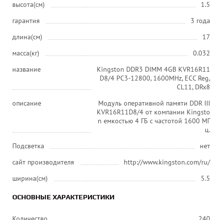
высота(см)
1.5
гарантия
3 года
длина(см)
17
масса(кг)
0.032
название
Kingston DDR3 DIMM 4GB KVR16R11
D8/4 PC3-12800, 1600MHz, ECC Reg,
CL11, DRx8
описание
Модуль оперативной памяти DDR III
KVR16R11D8/4 от компании Kingsto
n емкостью 4 ГБ c частотой 1600 МГ
ц.
Подсветка
нет
сайт производителя
http://www.kingston.com/ru/
ширина(см)
5.5
ОСНОВНЫЕ ХАРАКТЕРИСТИКИ
Количество
240