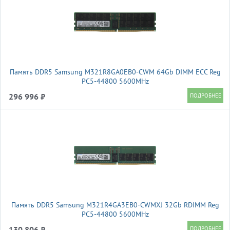
Память DDR5 Samsung M321R8GA0EB0-CWM 64Gb DIMM ECC Reg
PC5-44800 5600MHz
296 996 ₽
Память DDR5 Samsung M321R4GA3EB0-CWMXJ 32Gb RDIMM Reg
PC5-44800 5600MHz
130 806 ₽