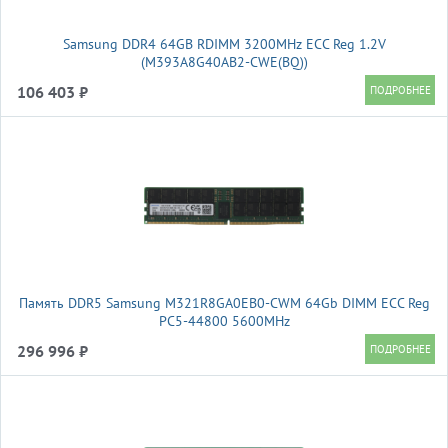
Samsung DDR4 64GB RDIMM 3200MHz ECC Reg 1.2V
(M393A8G40AB2-CWE(BQ))
106 403 ₽
Память DDR5 Samsung M321R8GA0EB0-CWM 64Gb DIMM ECC Reg
PC5-44800 5600MHz
296 996 ₽