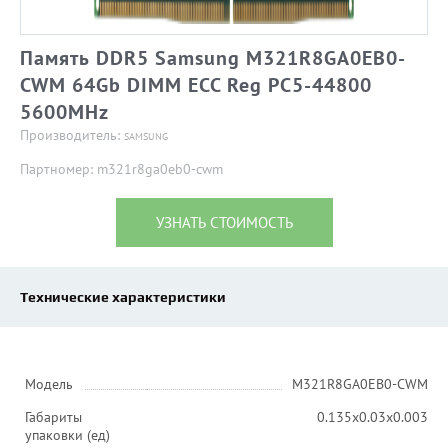
Память DDR5 Samsung M321R8GA0EB0-
CWM 64Gb DIMM ECC Reg PC5-44800
5600MHz
Производитель:
SAMSUNG
Партномер: m321r8ga0eb0-cwm
УЗНАТЬ СТОИМОСТЬ
Технические характеристики
Модель
M321R8GA0EB0-CWM
Габариты
0.135x0.03x0.003
упаковки (ед)