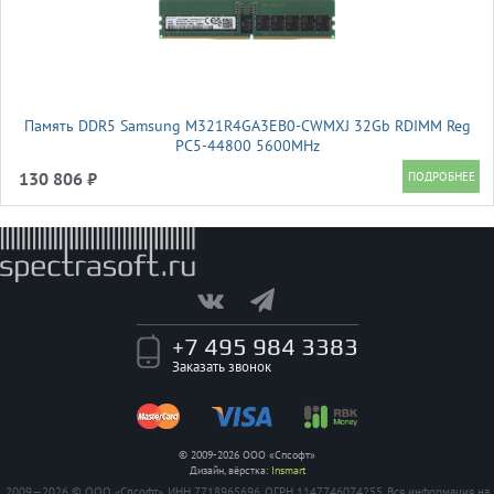
Память DDR5 Samsung M321R4GA3EB0-CWMXJ 32Gb RDIMM Reg
PC5-44800 5600MHz
130 806 ₽
+7 495 984 3383
Заказать звонок
© 2009-2026 ООО «Спсофт»
Дизайн, вёрстка:
Insmart
2009—2026 © ООО «Спсофт», ИНН 7718965696, ОГРН 1147746074255. Вся информация на