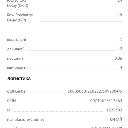
RAS to CAS
19
Delay (tRCD)
Row Precharge
19
Delay (tRP)
высота(см)
1
длина(см)
15
масса(кг)
0.06
ширина(см)
4
ЛОГИСТИКА
gtdNumber
10005030/210222/3092904/5
GTIN
00740617312263
id
1825302
manufacturerCountry
КИТАЙ