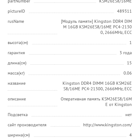
partNumber
KSM26ES8/16ME
pictureID
489311
rusName
[Модуль памяти] Kingston DDR4 DIM
M 16GB KSM26ES8/16ME PC4-2130
0, 2666MHz, ECC
высота(см)
1
гарантия
3 года
длина(см)
15
масса(кг)
0.06
название
Kingston DDR4 DIMM 16GB KSM26E
S8/16ME PC4-21300, 2666MHz, ECC
описание
Оперативная память KSM26ES8/16M
E от Kingston
Подсветка
нет
сайт производителя
http://www.kingston.com/
ширина(см)
4