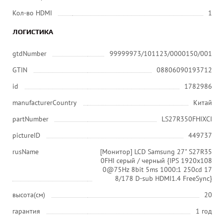
Кол-во HDMI
1
ЛОГИСТИКА
gtdNumber
99999973/101123/0000150/001
GTIN
08806090193712
id
1782986
manufacturerCountry
Китай
partNumber
LS27R350FHIXCI
pictureID
449737
rusName
[Монитор] LCD Samsung 27" S27R35
0FHI серый / черный {IPS 1920x108
0@75Hz 8bit 5ms 1000:1 250cd 17
8/178 D-sub HDMI1.4 FreeSync}
высота(см)
20
гарантия
1 год