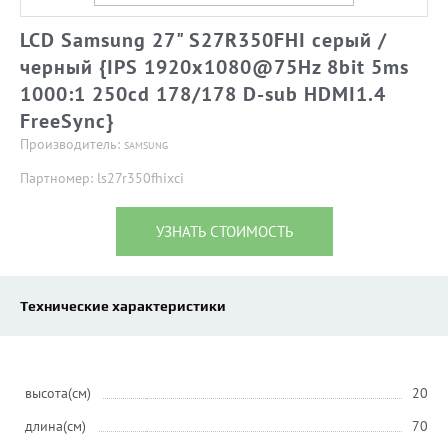
LCD Samsung 27" S27R350FHI серый /
черный {IPS 1920x1080@75Hz 8bit 5ms
1000:1 250cd 178/178 D-sub HDMI1.4
FreeSync}
Производитель:
SAMSUNG
Партномер: ls27r350fhixci
УЗНАТЬ СТОИМОСТЬ
Технические характеристики
высота(см)
20
длина(см)
70