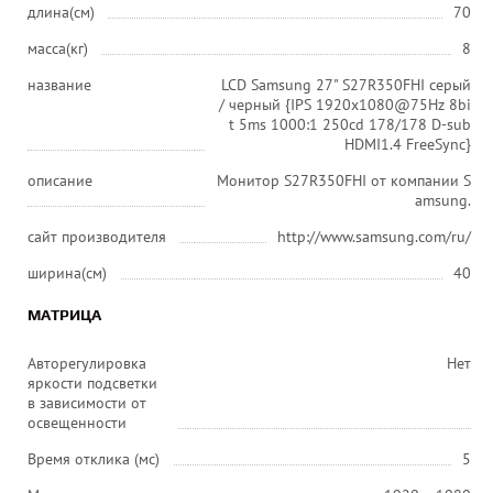
длина(см)
70
масса(кг)
8
название
LCD Samsung 27" S27R350FHI серый
/ черный {IPS 1920x1080@75Hz 8bi
t 5ms 1000:1 250cd 178/178 D-sub
HDMI1.4 FreeSync}
описание
Монитор S27R350FHI от компании S
amsung.
сайт производителя
http://www.samsung.com/ru/
ширина(см)
40
МАТРИЦА
Авторегулировка
Нет
яркости подсветки
в зависимости от
освещенности
Время отклика (мс)
5