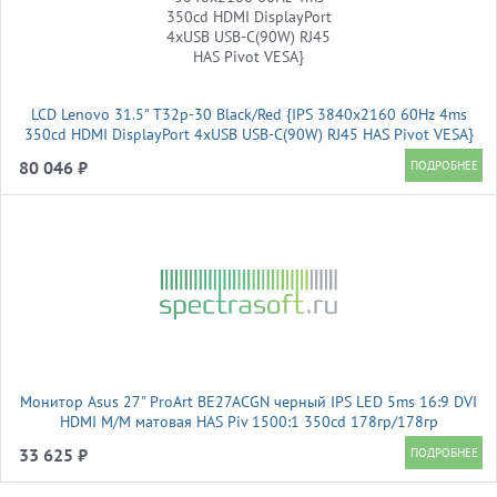
LCD Lenovo 31.5" T32p-30 Black/Red {IPS 3840x2160 60Hz 4ms
350cd HDMI DisplayPort 4xUSB USB-C(90W) RJ45 HAS Pivot VESA}
80 046 ₽
Монитор Asus 27" ProArt BE27ACGN черный IPS LED 5ms 16:9 DVI
HDMI M/M матовая HAS Piv 1500:1 350cd 178гр/178гр
2560x1440 120Hz DP 2K USB 7кг
33 625 ₽