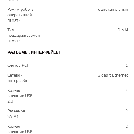
Режим работы
одноканальный
оперативной
памяти
Тип
DIMM
поддерживаемой
памяти
РАЗЪЕМЫ, ИНТЕРФЕЙСЫ
Слотов PCI
1
Сетевой
Gigabit Ethernet
интерфейс
Кол-во
4
внешних USB
2.0
Разъемов
2
SATA3
Кол-во
2
внешних USB