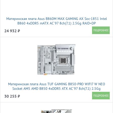
Материнская плата Asus B860M MAX GAMING AX Soc-1851 Intel
B860 4xDDR5 mATX AC`97 8ch(7.1) 2.5Gg RAID+DP
24 932 ₽
Материнская плата Asus TUF GAMING B850-PRO WIFI7 W NEO
Socket AM5 AMD B850 4xDDR5 ATX AC`97 8ch(7.1) 2.5Gg
RAID+HDMI+DP
30 255 ₽