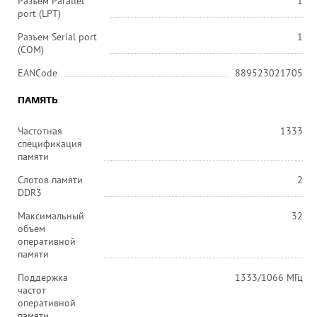
Разъем Parallel
1
port (LPT)
Разъем Serial port
1
(COM)
EANCode
889523021705
ПАМЯТЬ
Частотная
1333
спецификация
памяти
Слотов памяти
2
DDR3
Максимальный
32
объем
оперативной
памяти
Поддержка
1333/1066 МГц
частот
оперативной
памяти