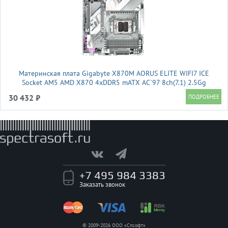
Материнская плата Gigabyte X870M AORUS ELITE WIFI7 ICE
Socket AM5 AMD X870 4xDDR5 mATX AC`97 8ch(7.1) 2.5Gg
RAID+HDMI
30 432 ₽
+7 495 984 3383
Заказать звонок
© 2009-2026 ООО «Спсофт»