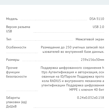
Модель
DSA-3110
Версия разъема
USB 2.0
USB
Тип
Межсетевой экран
Особенности
Размещение до 250 учетных записей пол
ьзователей во внутренней базе данных.
Размеры
239x156x30мм
Прочие
Поддержка шифрованного соединения h
функции
ttps Аутентификация и авторизация, осн
безопасности
ованные на ID/Пароле Поддержка прото
кола RADIUS и внутреннего механизма а
утентификации Поддержка шифрования
MPPE с ключом 40 бит
Габариты
0.24x0.032x0.158
упаковки (ед)
ДхШхВ