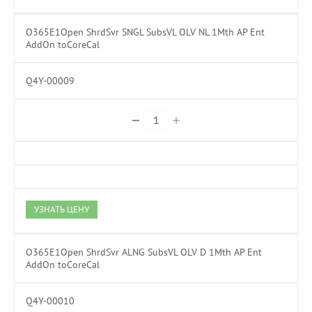
O365E1Open ShrdSvr SNGL SubsVL OLV NL 1Mth AP Ent
AddOn toCoreCal
Q4Y-00009
УЗНАТЬ ЦЕНУ
O365E1Open ShrdSvr ALNG SubsVL OLV D 1Mth AP Ent
AddOn toCoreCal
Q4Y-00010