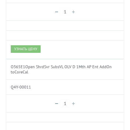
УЗНАТЬ ЦЕНУ
O365E1Open ShrdSvr SubsVL OLV D 1Mth AP Ent AddOn
toCoreCal
Q4Y-00011