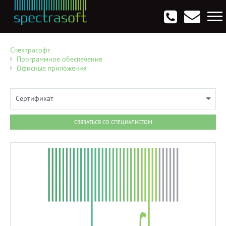
Антивирусы. Безопасность
Программы для виртуализации операционных систем
Мультемедиа, графика и дизайн
CRM, ERP, управление бизнесом
Софт для программирования
Опции
Спектрасофт
Программное обеспечение
Офисные приложения
Сертификат
СВЯЗАТЬСЯ СО СПЕЦИАЛИСТОМ