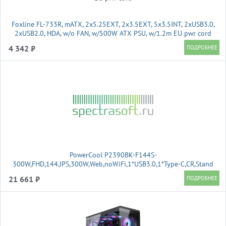
Foxline FL-733R, mATX, 2x5.25EXT, 2x3.5EXT, 5x3.5INT, 2xUSB3.0,
2xUSB2.0, HDA, w/o FAN, w/500W ATX PSU, w/1.2m EU pwr cord
4 342 ₽
PowerCool P2390BK-F144S-
300W,FHD,144,IPS,300W,Web,noWiFi,1*USB3.0,1*Type-C,CR,Stand
21 661 ₽