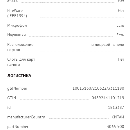
eSATA
Нет
FireWare
Нет
(IEEE1394)
Микрофон
Есть
Наушники
Есть
Расположение
на лицевой панели
портов
Слоты для карт
Нет
памяти
ЛОГИСТИКА
gtdNumber
10013160/210622/3311180
GTIN
04892441101219
id
1813387
manufacturerCountry
КИТАЙ
partNumber
3065 500