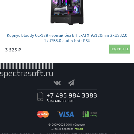
Корпус Bloody CC-128 черный без БП E-ATX 9x120mm 2xUSB2.0
1xUSB3.0 audio bott PSU
3 525 ₽
+7 495 984 3383
Заказать звонок
© 2009-2026 ООО «Спсофт»
Дизайн, вёрстка:
Insmart