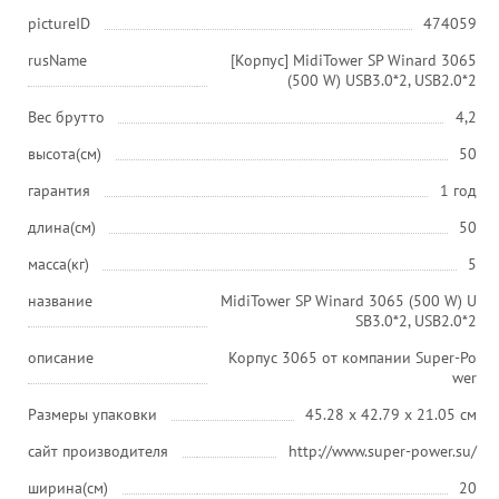
pictureID
474059
rusName
[Корпус] MidiTower SP Winard 3065
(500 W) USB3.0*2, USB2.0*2
Вес брутто
4,2
высота(см)
50
гарантия
1 год
длина(см)
50
масса(кг)
5
название
MidiTower SP Winard 3065 (500 W) U
SB3.0*2, USB2.0*2
описание
Корпус 3065 от компании Super-Po
wer
Размеры упаковки
45.28 x 42.79 x 21.05 см
сайт производителя
http://www.super-power.su/
ширина(см)
20