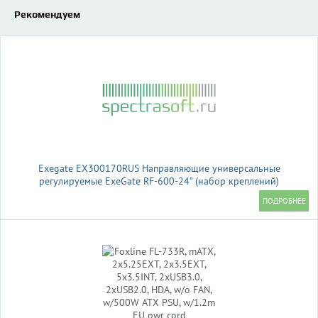
Рекомендуем
Exegate EX300170RUS Направляющие универсальные
регулируемые ExeGate RF-600-24" (набор креплений)
(продольные , высота 43 мм, длина в сложенном/раздвинутом
виде 600/925 мм, нагрузка до 45 кг)