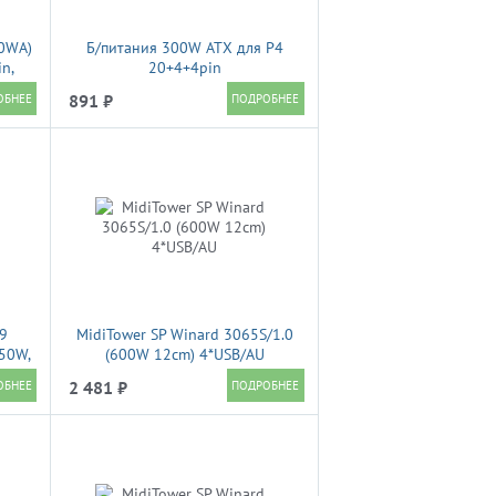
0WA)
Б/питания 300W ATX для P4
in,
20+4+4pin
in
891 ₽
29
MidiTower SP Winard 3065S/1.0
450W,
(600W 12cm) 4*USB/AU
2 481 ₽