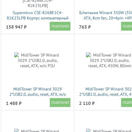
Supermicro CSE-826BE1C4-
Б/питания Winard 350W (35
R1K23LPB Корпус компьютерный
ATX, 8cm fan, 20+4pin +4P
Black 2U SC826B LP Chassis w/ 1
3*SATA, 1*FDD, 4*IDE , 6P
158 947 ₽
763 ₽
SAS3 Redundant 1200W PWS [CSE-
оплетка, черный
826BE1C4-R1K23LPB]
MidiTower SP Winard 3029
MidiTower SP Winard 30
2*USB2.0, audio, reset, ATX, w/o
2*USB2.0, audio, reset, ATX, 
PSU
80mm
1 488 ₽
2 110 ₽