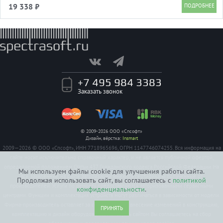
USB>
19 338 ₽
+7 495 984 3383
Заказать звонок
© 2009-2026 ООО «Спсофт»
Дизайн, вёрстка:
Insmart
2009—2026 © ООО «Спсофт», ИНН 7718965696, ОГРН 1147746074255. Вся информация на
сайте носит исключительно справочный характер, и не является публичной офертой,
определяемой положением Статьи 437 Гражданского кодекса Российской Федерации. На
Мы используем файлы cookie для улучшения работы сайта.
все заявленные на сайте авторизации имеются сертификаты полученные от
Продолжая использовать сайт, вы соглашаетесь с
политикой
производителей. Услуги по ремонту предоставляются авторизованными сервисными
конфиденциальности
.
центрами. Функции и комплектация устройств могут различаться в зависимости от модели.
Фирма-производитель оставляет за собой право на внесение изменений в конструкцию,
ПРИНЯТЬ
комплектацию и дизайн оборудования. Пользуясь сайтом Вы соглашаетесь на сбор