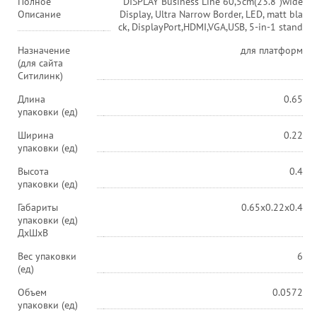
Полное
DISPLAY Business Line 60,5cm(23.8")wide
Описание
Display, Ultra Narrow Border, LED, matt bla
ck, DisplayPort,HDMI,VGA,USB, 5-in-1 stand
Назначение
для платформ
(для сайта
Ситилинк)
Длина
0.65
упаковки (ед)
Ширина
0.22
упаковки (ед)
Высота
0.4
упаковки (ед)
Габариты
0.65x0.22x0.4
упаковки (ед)
ДхШхВ
Вес упаковки
6
(ед)
Объем
0.0572
упаковки (ед)