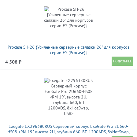
Procase SH-26 {Усиленные серверные салазки 26" для корпусов
серии ES (Procase)}
4 508 ₽
Exegate EX296380RUS Серверный корпус ExeGate Pro 2U660-
HS08 <RM 19", высота 2U, глубина 660, БП 1200ADS, 8xHotSwap,