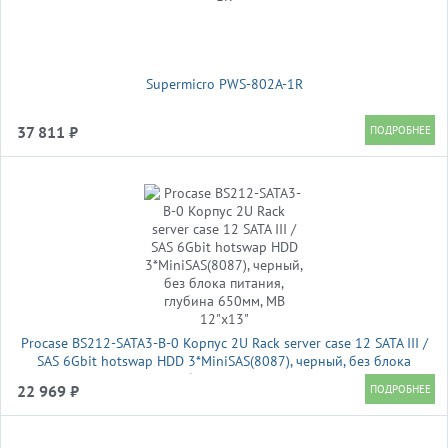
Supermicro PWS-802A-1R
37 811 ₽
Procase BS212-SATA3-B-0 Корпус 2U Rack server case 12 SATA III /
SAS 6Gbit hotswap HDD 3*MiniSAS(8087), черный, без блока
питания, глубина 650мм, MB 12"x13"
22 969 ₽