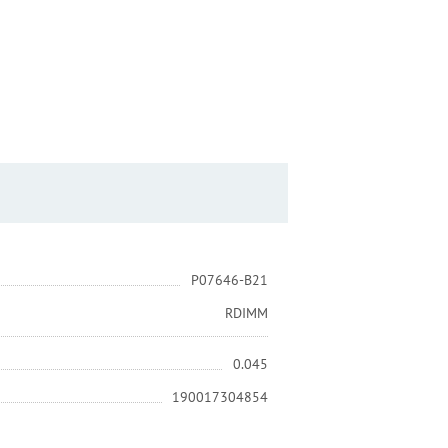
P07646-B21
RDIMM
0.045
190017304854