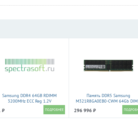
Samsung DDR4 64GB RDIMM
Память DDR5 Samsung
3200MHz ECC Reg 1.2V
M321R8GA0EB0-CWM 64Gb DI
(M393A8G40AB2-CWE(BQ))
ECC Reg PC5-44800 5600MHz
 ₽
296 996 ₽