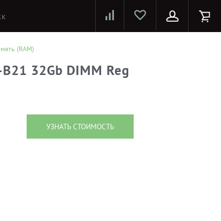
Лазерные принтеры и МФУ
Струйные принтеры и МФУ
Системы предотвращения распространения COVID-19
мять (RAM)
-B21 32Gb DIMM Reg
z
УЗНАТЬ СТОИМОСТЬ