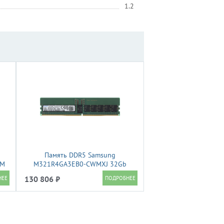
1.2
Память DDR5 Samsung
MM
M321R4GA3EB0-CWMXJ 32Gb
RDIMM Reg PC5-44800 5600MHz
130 806 ₽