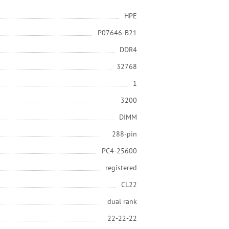
HPE
P07646-B21
DDR4
32768
1
3200
DIMM
288-pin
PC4-25600
registered
CL22
dual rank
22-22-22