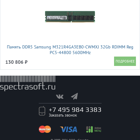
Память DDR5 Samsung M321R4GA3EB0-CWMXJ 32Gb RDIMM Reg
PC5-44800 5600MHz
130 806 ₽
+7 495 984 3383
Заказать звонок