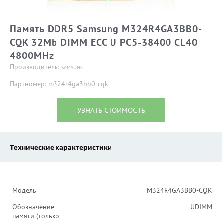
Память DDR5 Samsung M324R4GA3BB0-
CQK 32Mb DIMM ECC U PC5-38400 CL40
4800MHz
Производитель:
SAMSUNG
Партномер: m324r4ga3bb0-cqk
УЗНАТЬ СТОИМОСТЬ
Технические характеристики
Модель
M324R4GA3BB0-CQK
Обозначение
UDIMM
памяти (только