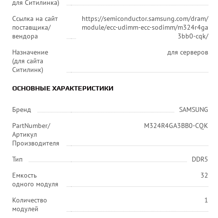
для Ситилинка)
Ссылка на сайт
https://semiconductor.samsung.com/dram/
поставщика/
module/ecc-udimm-ecc-sodimm/m324r4ga
вендора
3bb0-cqk/
Назначение
для серверов
(для сайта
Ситилинк)
ОСНОВНЫЕ ХАРАКТЕРИСТИКИ
Бренд
SAMSUNG
PartNumber/
M324R4GA3BB0-CQK
Артикул
Производителя
Тип
DDR5
Емкость
32
одного модуля
Количество
1
модулей