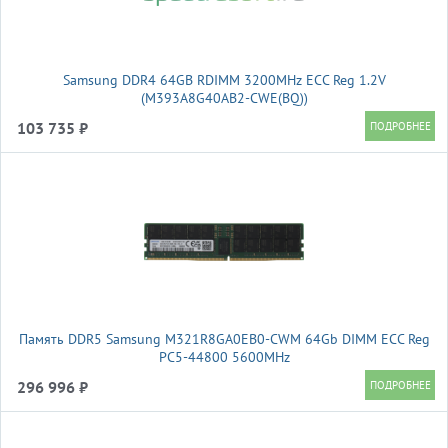
Samsung DDR4 64GB RDIMM 3200MHz ECC Reg 1.2V
(M393A8G40AB2-CWE(BQ))
103 735 ₽
Память DDR5 Samsung M321R8GA0EB0-CWM 64Gb DIMM ECC Reg
PC5-44800 5600MHz
296 996 ₽