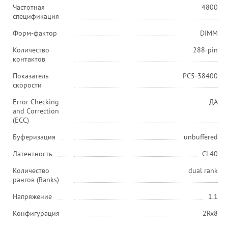
Частотная
4800
спецификация
Форм-фактор
DIMM
Количество
288-pin
контактов
Показатель
PC5-38400
скорости
Error Checking
ДА
and Correction
(ECC)
Буферизация
unbuffered
Латентность
CL40
Количество
dual rank
рангов (Ranks)
Напряжение
1.1
Конфигурация
2Rx8