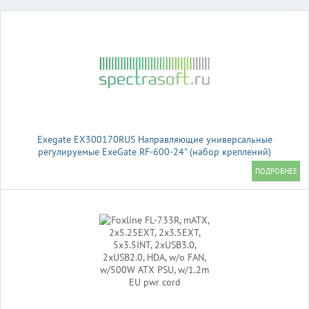
Exegate EX300170RUS Направляющие универсальные
регулируемые ExeGate RF-600-24" (набор креплений)
(продольные , высота 43 мм, длина в сложенном/раздвинутом
виде 600/925 мм, нагрузка до 45 кг)