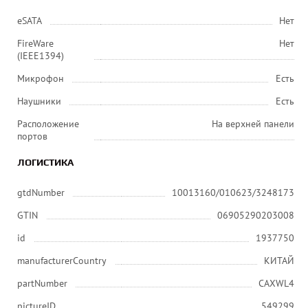
eSATA
Нет
FireWare
Нет
(IEEE1394)
Микрофон
Есть
Наушники
Есть
Расположение
На верхней панели
портов
ЛОГИСТИКА
gtdNumber
10013160/010623/3248173
GTIN
06905290203008
id
1937750
manufacturerCountry
КИТАЙ
partNumber
CAXWL4
pictureID
549299