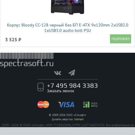
Корпус Bloody CC-128 черный без БП E-ATX 9x120mm 2xUSB2.0
1xUSB3.0 audio bott PSU
3 525 ₽
+7 495 984 3383
Заказать звонок
© 2009-2026 ООО «Спсофт»
Дизайн, вёрстка:
Insmart
2009—2026 © ООО «Спсофт», ИНН 7718965696, ОГРН 1147746074255. Вся информация на
сайте носит исключительно справочный характер, и не является публичной офертой,