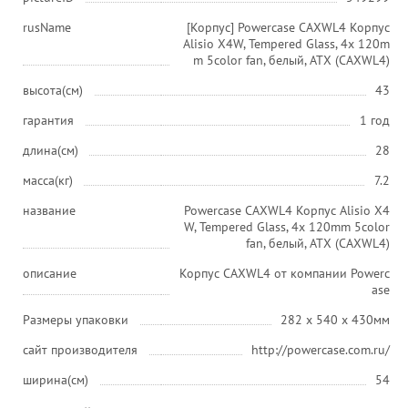
rusName
[Корпус] Powercase CAXWL4 Корпус
Alisio X4W, Tempered Glass, 4x 120m
m 5color fan, белый, ATX (CAXWL4)
высота(см)
43
гарантия
1 год
длина(см)
28
масса(кг)
7.2
название
Powercase CAXWL4 Корпус Alisio X4
W, Tempered Glass, 4x 120mm 5color
fan, белый, ATX (CAXWL4)
описание
Корпус CAXWL4 от компании Powerc
ase
Размеры упаковки
282 x 540 x 430мм
сайт производителя
http://powercase.com.ru/
ширина(см)
54