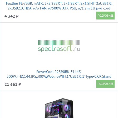
Foxline FL-733R, mATX, 2x5.25EXT, 2x3.5EXT, 5x3.5INT, 2xUSB3.0,
2xUSB2.0, HDA, w/o FAN, w/500W ATX PSU, w/1.2m EU pwr cord
4 342 ₽
PowerCool P2390BK-F144S-
300W,FHD,144,IPS,300W,Web,noWiFi,1*USB3.0,1*Type-C,CR,Stand
21 661 ₽