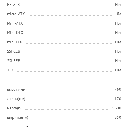
EE-ATX
Нет
micro-ATX
Да
Mini-ATX
Нет
Mini-DTX
Нет
mini-ITX
Нет
SSI CEB
Нет
SSI EEB
Нет
ТFХ
Нет
высота(мм)
760
длина(мм)
170
масса(г)
9600
ширина(мм)
550