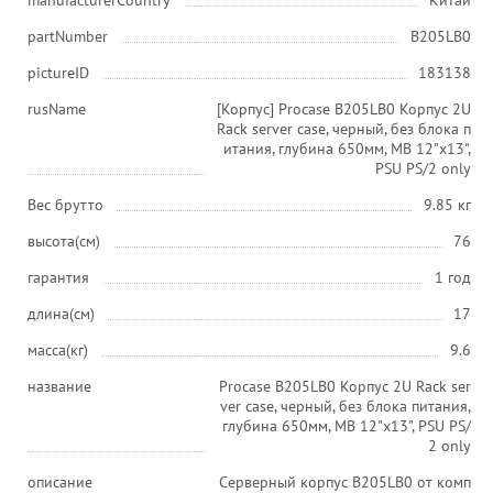
manufacturerCountry
Китай
partNumber
B205LB0
pictureID
183138
rusName
[Корпус] Procase B205LB0 Корпус 2U
Rack server case, черный, без блока п
итания, глубина 650мм, MB 12"x13",
PSU PS/2 only
Вес брутто
9.85 кг
высота(см)
76
гарантия
1 год
длина(см)
17
масса(кг)
9.6
название
Procase B205LB0 Корпус 2U Rack ser
ver case, черный, без блока питания,
глубина 650мм, MB 12"x13", PSU PS/
2 only
описание
Серверный корпус B205LB0 от комп