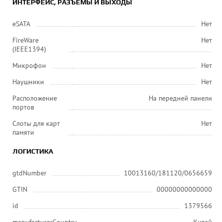
ИНТЕРФЕЙС, РАЗЪЕМЫ И ВЫХОДЫ
eSATA
Нет
FireWare
Нет
(IEEE1394)
Микрофон
Нет
Наушники
Нет
Расположение
На передней панели
портов
Слоты для карт
Нет
памяти
ЛОГИСТИКА
gtdNumber
10013160/181120/0656659
GTIN
00000000000000
id
1379566