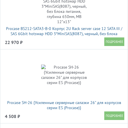
Procase BS212-SATA3-B-0 Корпус 2U Rack server case 12 SATA III /
SAS 6Gbit hotswap HDD 3*MiniSAS(8087), черный, без блока
питания, глубина 650мм, MB 12"x13"
22 970 ₽
Procase SH-26 {Усиленные серверные салазки 26" для корпусов
серии ES (Procase)}
4 508 ₽