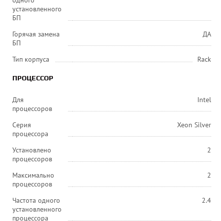
одного
установленного
БП
Горячая замена
ДА
БП
Тип корпуса
Rack
ПРОЦЕССОР
Для
Intel
процессоров
Серия
Xeon Silver
процессора
Установлено
2
процессоров
Максимально
2
процессоров
Частота одного
2.4
установленного
процессора