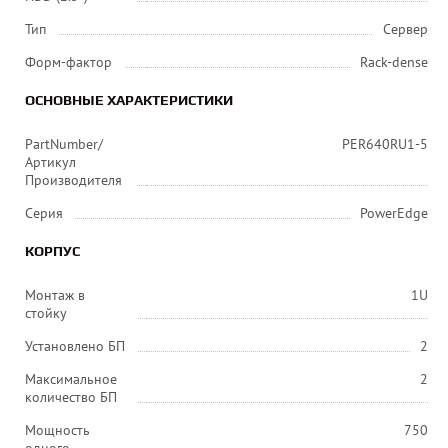
Тип
Сервер
Форм-фактор
Rack-dense
ОСНОВНЫЕ ХАРАКТЕРИСТИКИ
PartNumber/
PER640RU1-5
Артикул
Производителя
Серия
PowerEdge
КОРПУС
Монтаж в
1U
стойку
Установлено БП
2
Максимальное
2
количество БП
Мощность
750