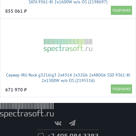
SATA 9361-8I 2x1600W w/o OS (2198697)
855 061 ₽
Сервер IRU Rock g3216ig3 2x4314 2x32Gb 2x480Gb SSD 9361-8I
2x1300W w/o OS (2195516)
671 970 ₽
+7 495 984 3383