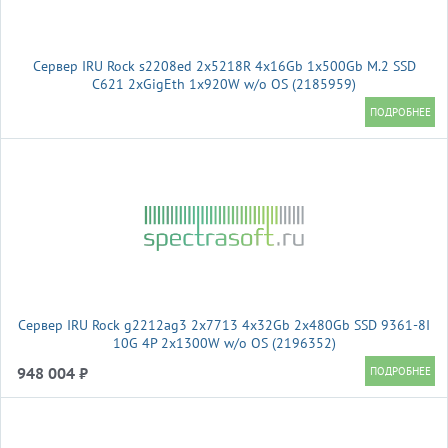
Сервер IRU Rock s2208ed 2x5218R 4x16Gb 1x500Gb M.2 SSD
С621 2xGigEth 1x920W w/o OS (2185959)
Сервер IRU Rock g2212ag3 2x7713 4x32Gb 2x480Gb SSD 9361-8I
10G 4P 2x1300W w/o OS (2196352)
948 004 ₽