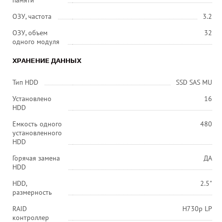
памяти
ОЗУ, частота
3.2
ОЗУ, объем
32
одного модуля
ХРАНЕНИЕ ДАННЫХ
Тип HDD
SSD SAS MU
Установлено
16
HDD
Емкость одного
480
установленного
HDD
Горячая замена
ДА
HDD
HDD,
2.5"
размерность
RAID
H730p LP
контроллер