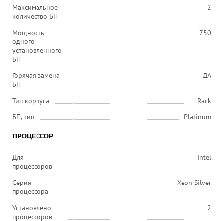
Максимальное
2
количество БП
Мощность
750
одного
установленного
БП
Горячая замена
ДА
БП
Тип корпуса
Rack
БП, тип
Platinum
ПРОЦЕССОР
Для
Intel
процессоров
Серия
Xeon Silver
процессора
Установлено
2
процессоров