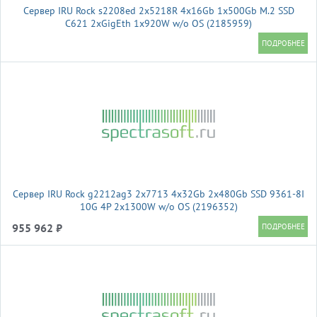
Сервер IRU Rock s2208ed 2x5218R 4x16Gb 1x500Gb M.2 SSD
С621 2xGigEth 1x920W w/o OS (2185959)
Сервер IRU Rock g2212ag3 2x7713 4x32Gb 2x480Gb SSD 9361-8I
10G 4P 2x1300W w/o OS (2196352)
955 962 ₽