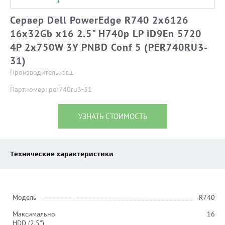
Сервер Dell PowerEdge R740 2x6126
16x32Gb x16 2.5" H740p LP iD9En 5720
4P 2x750W 3Y PNBD Conf 5 (PER740RU3-
31)
Производитель:
DELL
Партномер: per740ru3-31
УЗНАТЬ СТОИМОСТЬ
Технические характеристики
Модель
R740
Максимально
16
HDD (2.5")