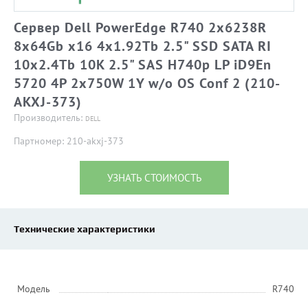
Сервер Dell PowerEdge R740 2x6238R
8x64Gb x16 4x1.92Tb 2.5" SSD SATA RI
10x2.4Tb 10K 2.5" SAS H740p LP iD9En
5720 4P 2x750W 1Y w/o OS Conf 2 (210-
AKXJ-373)
Производитель:
DELL
Партномер: 210-akxj-373
УЗНАТЬ СТОИМОСТЬ
Технические характеристики
Модель
R740