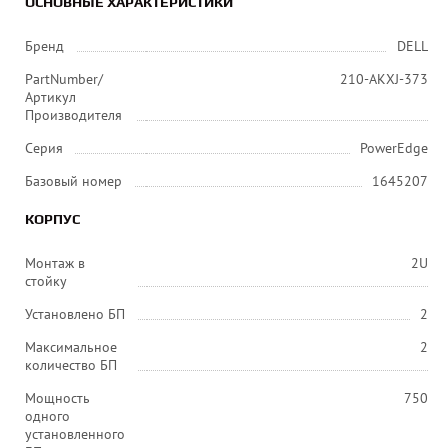
ОСНОВНЫЕ ХАРАКТЕРИСТИКИ
Бренд
DELL
PartNumber/
210-AKXJ-373
Артикул
Производителя
Серия
PowerEdge
Базовый номер
1645207
КОРПУС
Монтаж в
2U
стойку
Установлено БП
2
Максимальное
2
количество БП
Мощность
750
одного
установленного