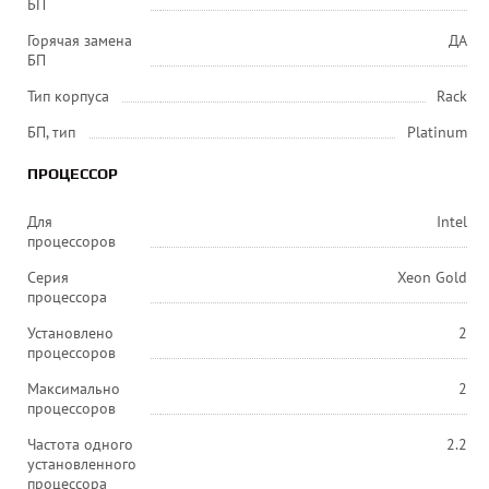
БП
Горячая замена
ДА
БП
Тип корпуса
Rack
БП, тип
Platinum
ПРОЦЕССОР
Для
Intel
процессоров
Серия
Xeon Gold
процессора
Установлено
2
процессоров
Максимально
2
процессоров
Частота одного
2.2
установленного
процессора