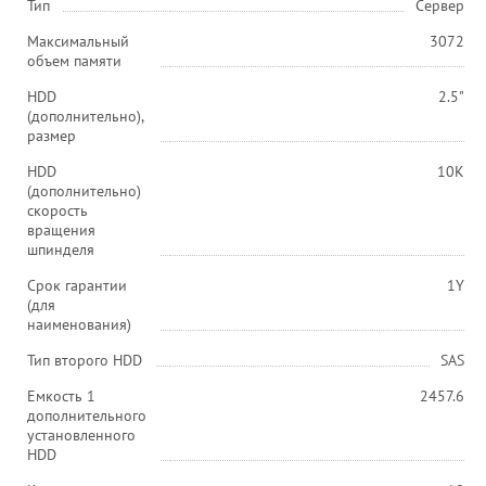
Тип
Сервер
Максимальный
3072
объем памяти
HDD
2.5"
(дополнительно),
размер
HDD
10K
(дополнительно)
скорость
вращения
шпинделя
Срок гарантии
1Y
(для
наименования)
Тип второго HDD
SAS
Емкость 1
2457.6
дополнительного
установленного
HDD