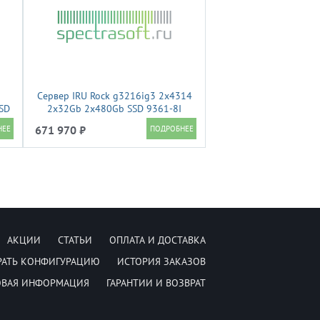
Сервер IRU Rock g3216ig3 2x4314
SD
2x32Gb 2x480Gb SSD 9361-8I
2x1300W w/o OS (2195516)
671 970 ₽
АКЦИИ
СТАТЬИ
ОПЛАТА И ДОСТАВКА
РАТЬ КОНФИГУРАЦИЮ
ИСТОРИЯ ЗАКАЗОВ
ОВАЯ ИНФОРМАЦИЯ
ГАРАНТИИ И ВОЗВРАТ