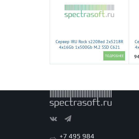
Сервер IRU Rock s2208ed 2x5218R
Се
4x16Gb 1x500Gb M.2 SSD С621
4
2xGigEth 1x920W w/o OS
94
(2185959)
+7 495 984