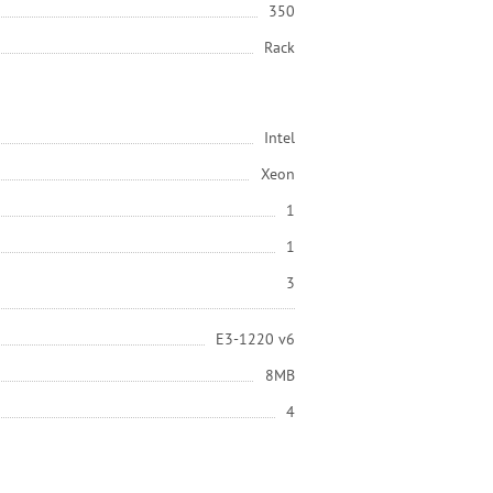
350
Rack
Intel
Xeon
1
1
3
E3-1220 v6
8MB
4