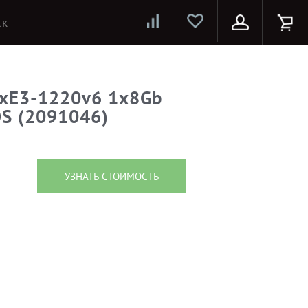
Лазерные принтеры и МФУ
Струйные принтеры и МФУ
Системы предотвращения распространения COVID-19
1xE3-1220v6 1x8Gb
S (2091046)
УЗНАТЬ СТОИМОСТЬ