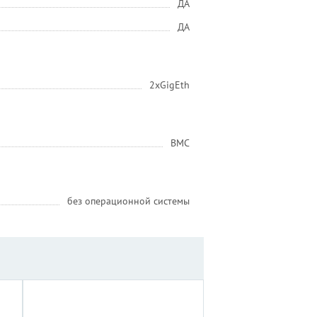
ДА
ДА
2xGigEth
BMC
без операционной системы