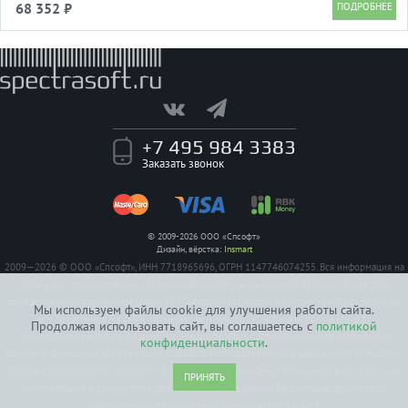
68 352 ₽
+7 495 984 3383
Заказать звонок
© 2009-2026 ООО «Спсофт»
Дизайн, вёрстка:
Insmart
2009—2026 © ООО «Спсофт», ИНН 7718965696, ОГРН 1147746074255. Вся информация на
сайте носит исключительно справочный характер, и не является публичной офертой,
определяемой положением Статьи 437 Гражданского кодекса Российской Федерации. На
Мы используем файлы cookie для улучшения работы сайта.
все заявленные на сайте авторизации имеются сертификаты полученные от
Продолжая использовать сайт, вы соглашаетесь с
политикой
производителей. Услуги по ремонту предоставляются авторизованными сервисными
конфиденциальности
.
центрами. Функции и комплектация устройств могут различаться в зависимости от модели.
Фирма-производитель оставляет за собой право на внесение изменений в конструкцию,
ПРИНЯТЬ
комплектацию и дизайн оборудования. Пользуясь сайтом Вы соглашаетесь на сбор
обезличенных персональных данных через cookies.