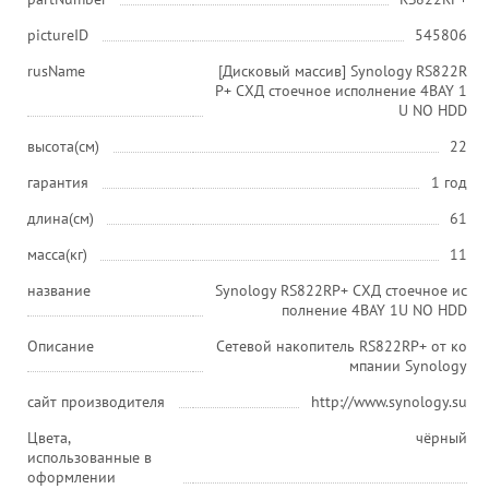
pictureID
545806
rusName
[Дисковый массив] Synology RS822R
P+ СХД стоечное исполнение 4BAY 1
U NO HDD
высота(см)
22
гарантия
1 год
длина(см)
61
масса(кг)
11
название
Synology RS822RP+ СХД стоечное ис
полнение 4BAY 1U NO HDD
Описание
Сетевой накопитель RS822RP+ от ко
мпании Synology
сайт производителя
http://www.synology.su
Цвета,
чёрный
использованные в
оформлении