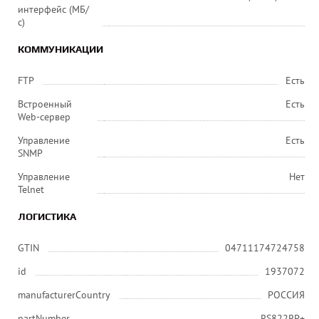
интерфейс (МБ/
с)
КОММУНИКАЦИИ
FTP
Есть
Встроенный
Есть
Web-сервер
Управление
Есть
SNMP
Управление
Нет
Telnet
ЛОГИСТИКА
GTIN
04711174724758
id
1937072
manufacturerCountry
РОССИЯ
partNumber
RS822RP+