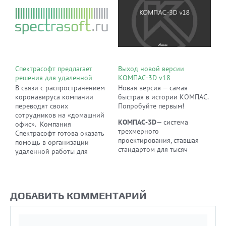
Спектрасофт предлагает
Выход новой версии
решения для удаленной
КОМПАС-3D v18
работы
В связи с распространением
Новая версия — самая
коронавируса компании
быстрая в истории КОМПАС.
переводят своих
Попробуйте первым!
сотрудников на «домашний
КОМПАС-3D
— система
офис». Компания
трехмерного
Спектрасофт готова оказать
проектирования, ставшая
помощь в организации
стандартом для тысяч
удаленной работы для
предприятий благодаря
компании любого масштаба
сочетанию простоты
и помочь организовать
освоения и легкости работы
эффективный и безопасный
с мощными
бизнес-процесс без лишних
ДОБАВИТЬ КОММЕНТАРИЙ
функциональными
финансовых издержек
возможностями
твердотельного и
поверхностного модели.