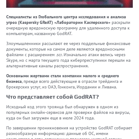
Специалисты из Глобального центра исследования и анализа
угроз (Kaspersky GReAT) «Лаборатории Касперского»
раскрыли
очередную вредоносную программу для удаленного доступа к
компьютерам, названную GodRAT.
Злоумышленники рассылают ее через поддельные финансовые
документы, которые на самом деле являются вредоносными
файлами с расширением .scr. Изначально атаки велись через
Skype, но с марта текущего года киберпреступники перешли на
альтернативные каналы распространения.
Основными жертвами стали компании малого и среднего
бизнеса
, прежде всего действующие в отрасли трейдинга и
брокерских услуг, из ОАЭ, Гонконга, Иордании и Ливана.
Что представляет собой GodRAT?
Исходный код этого троянца был обнаружен в одном из
популярных онлайн-сервисов для проверки файлов на вирусы,
куда он был загружен еще в июле 2024 года.
По завершении проникновения на устройство GodRAT собирает
разнообразную информацию: данные об ОС, имени
компьютера в сети, запущенных процессах, учетной записи