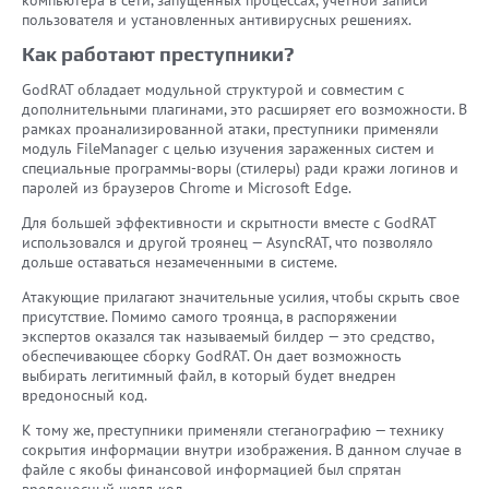
пользователя и установленных антивирусных решениях.
Как работают преступники?
GodRAT обладает модульной структурой и совместим с
дополнительными плагинами, это расширяет его возможности. В
рамках проанализированной атаки, преступники применяли
модуль FileManager с целью изучения зараженных систем и
специальные программы-воры (стилеры) ради кражи логинов и
паролей из браузеров Chrome и Microsoft Edge.
Для большей эффективности и скрытности вместе с GodRAT
использовался и другой троянец — AsyncRAT, что позволяло
дольше оставаться незамеченными в системе.
Атакующие прилагают значительные усилия, чтобы скрыть свое
присутствие. Помимо самого троянца, в распоряжении
экспертов оказался так называемый билдер — это средство,
обеспечивающее сборку GodRAT. Он дает возможность
выбирать легитимный файл, в который будет внедрен
вредоносный код.
К тому же, преступники применяли стеганографию — технику
сокрытия информации внутри изображения. В данном случае в
файле с якобы финансовой информацией был спрятан
вредоносный шелл-код.