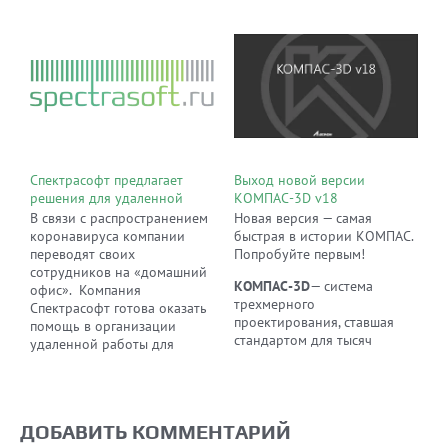
Спектрасофт предлагает
Выход новой версии
решения для удаленной
КОМПАС-3D v18
работы
В связи с распространением
Новая версия — самая
коронавируса компании
быстрая в истории КОМПАС.
переводят своих
Попробуйте первым!
сотрудников на «домашний
КОМПАС-3D
— система
офис». Компания
трехмерного
Спектрасофт готова оказать
проектирования, ставшая
помощь в организации
стандартом для тысяч
удаленной работы для
предприятий благодаря
компании любого масштаба
сочетанию простоты
и помочь организовать
освоения и легкости работы
эффективный и безопасный
с мощными
бизнес-процесс без лишних
ДОБАВИТЬ КОММЕНТАРИЙ
функциональными
финансовых издержек