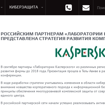
КИБЕРЗАЩИТА
раммирования
Опции к системам хранения
Аксессуары для ноутбуков
Аксессуары для планшетов
Материнские Платы для ПК
Оперативная память для ПК (RAM)
Устройства охлаждения
РОССИЙСКИМ ПАРТНЕРАМ «ЛАБОРАТОРИИ 
ПРЕДСТАВЛЕНА СТРАТЕГИЯ РАЗВИТИЯ КОМП
В сентябре партнеры «Лаборатории Касперского» из различных реги
развития фирмы до 2018 года. Презентация прошла в Тель-Авиве в р
конференции.
В ходе разработки стратегии учитывались изменения в области кибер
внимание новшества корпоративного подхода к информационной безо
принципы обеспечения многоуровневой комплексной защиты от совр
единого центра.
В российской партнерской сети начали успешно реализовывать анти