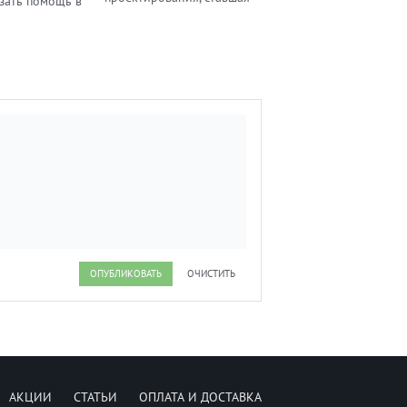
азать помощь в
стандартом для тысяч
ии удаленной
предприятий благодаря
я компании
сочетанию простоты
сштаба и
освоения и легкости
ганизовать
работы с мощными
ный и
функциональными
й бизнес-
возможностями
ез лишних
твердотельного и
х издержек
поверхностного модели.
ОПУБЛИКОВАТЬ
ОЧИСТИТЬ
АКЦИИ
СТАТЬИ
ОПЛАТА И ДОСТАВКА