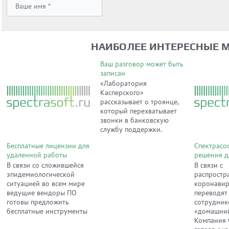
НАИБОЛЕЕ ИНТЕРЕСНЫЕ 
Ваш разговор может быть
записан
«Лаборатория
Касперского»
рассказывает о троянце,
который перехватывает
звонки в банковскую
службу поддержки.
Бесплатные лицензии для
Спектрасо
удаленной работы
решения д
работы
В связи со сложившейся
В связи с
эпидемиологической
распростр
ситуацией во всем мире
коронавир
ведущие вендоры ПО
переводят
готовы предложить
сотрудник
бесплатные инструменты
«домашни
Компания 