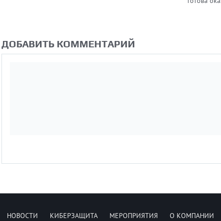
готова ок
организац
работы дл
любого ма
помочь ор
ДОБАВИТЬ КОММЕНТАРИЙ
эффектив
безопасны
процесс б
финансовы
НОВОСТИ
КИБЕРЗАЩИТА
МЕРОПРИЯТИЯ
О КОМПАНИИ