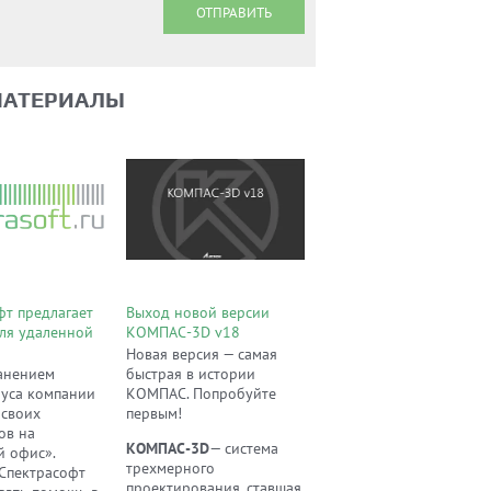
ОТПРАВИТЬ
МАТЕРИАЛЫ
фт предлагает
Выход новой версии
ля удаленной
КОМПАС-3D v18
Новая версия — самая
анением
быстрая в истории
уса компании
КОМПАС. Попробуйте
 своих
первым!
ов на
КОМПАС-3D
— система
й офис».
трехмерного
Спектрасофт
проектирования, ставшая