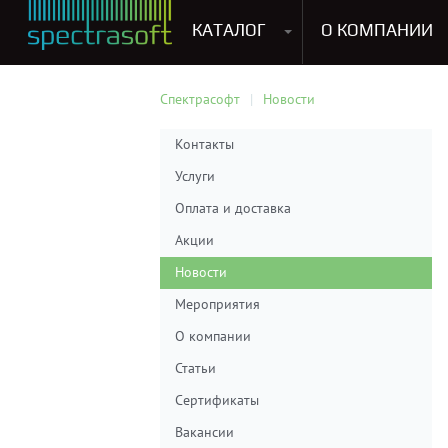
КАТАЛОГ
О КОМПАНИИ
Антивирусы. Безопасность
Программы для виртуализации операционных систем
Мультемедиа, графика и дизайн
CRM, ERP, управление бизнесом
Софт для прог
Спектрасофт
Новости
Контакты
Услуги
Оплата и доставка
Акции
Новости
Мероприятия
О компании
Статьи
Сертификаты
Вакансии