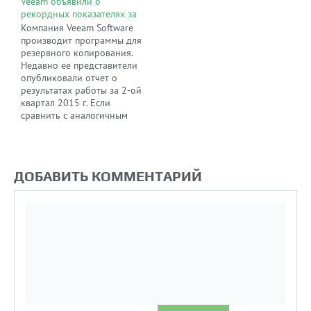
Veeam объявили о
рекордных показателях за
второй квартал 2015 года
Компания Veeam Software
производит программы для
резервного копирования.
Недавно ее представители
опубликовали отчет о
результатах работы за 2-ой
квартал 2015 г. Если
сравнить с аналогичным
периодом 2014 г., выручка
выросла на 22 %, а доля
заказчиков в корпоративном
бизнес-сегменте – на 64 %.
ДОБАВИТЬ КОММЕНТАРИЙ