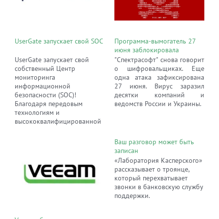
UserGate запускает свой SOC
Программа-вымогатель 27
июня заблокировала
компьютеры и зашифровала
UserGate запускает свой
"Спектрасофт" снова говорит
файлы в десятках компаний
собственный Центр
о шифровальщиках. Еще
по всему миру
мониторинга
одна атака зафиксирована
информационной
27 июня. Вирус заразил
безопасности (SOC)!
десятки компаний и
Благодаря передовым
ведомств России и Украины.
технологиям и
высококвалифицированной
команде специалистов, что
обеспечивает оперативное
Ваш разговор может быть
выявление и реагирование
записан
на угрозы. Надежная защита
«Лаборатория Касперского»
вашего бизнеса стала еще
рассказывает о троянце,
ближе с SOC UserGate!
который перехватывает
звонки в банковскую службу
поддержки.