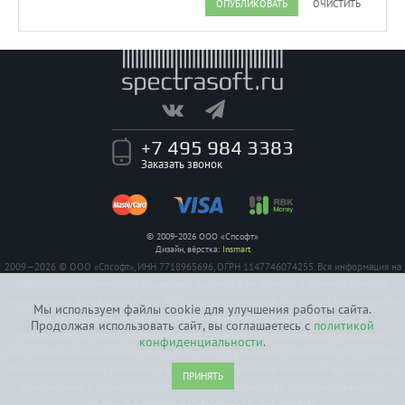
ОПУБЛИКОВАТЬ
ОЧИСТИТЬ
+7 495 984 3383
Заказать звонок
© 2009-2026 ООО «Спсофт»
Дизайн, вёрстка:
Insmart
2009—2026 © ООО «Спсофт», ИНН 7718965696, ОГРН 1147746074255. Вся информация на
сайте носит исключительно справочный характер, и не является публичной офертой,
определяемой положением Статьи 437 Гражданского кодекса Российской Федерации. На
Мы используем файлы cookie для улучшения работы сайта.
все заявленные на сайте авторизации имеются сертификаты полученные от
Продолжая использовать сайт, вы соглашаетесь с
политикой
производителей. Услуги по ремонту предоставляются авторизованными сервисными
конфиденциальности
.
центрами. Функции и комплектация устройств могут различаться в зависимости от модели.
Фирма-производитель оставляет за собой право на внесение изменений в конструкцию,
ПРИНЯТЬ
комплектацию и дизайн оборудования. Пользуясь сайтом Вы соглашаетесь на сбор
обезличенных персональных данных через cookies.