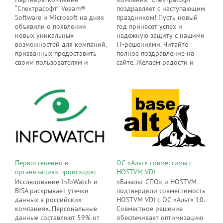
сотрудничестве
“Спектрасофт” Veeam®
поздравляет с наступающим
Software и Microsoft на днях
праздником! Пусть новый
объявили о появлении
год принесет успех и
новых уникальных
надежную защиту с нашими
возможностей для компаний,
IT-решениями. Читайте
призванных предоставить
полное поздравление на
своим пользователям и
сайте. Желаем радости и
клиентам самый
вдохновения в новом году!
современный уровень
доступности данных и
уникальный цифровой опыт.
Первостепенно в
ОС «Альт» совместимы с
организациях происходят
HOSTVM VDI
утечки персональных
Исследование InfoWatch и
«Базальт СПО» и HOSTVM
данных
BISA раскрывает утечки
подтвердили совместимость
данных в российских
HOSTVM VDI с ОС «Альт» 10.
компаниях. Персональные
Совместное решение
данные составляют 59% от
обеспечивает оптимизацию