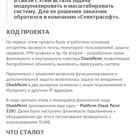
В связи с этим встала задача
модернизировать и масштабировать
систему. Для ее решения заказчик
обратился в компанию «Спектрасофт».
ХОД ПРОЕКТА
На первом этапе проекта были отработаны основные
алгоритмы проверок почты, мониторинг пользователей, защита
серверов, VPN-трафика и пр. На втором – разработана схема
физического и виртуального кластера
CheckPoint
, позволяющая
беспроблемно обновлять, выключать, перегружать систему.
Параллельно с решением вопросов функционирования и
дополнительной защиты выполнялась задача по внедрению
CheckPoint
в две дочерние компании с иным подключением к
Интернету и другими IP-адресами.
В ходе третьего этапа к имеющейся физической ноде
CheckPoint
присоединили еще одну –
Platform Check Point
520
0. Далее было настроено физическое подключение к
оборудованию (до этого тестирование проводилось с
использованием VLAN).
ЧТО СТАЛО?