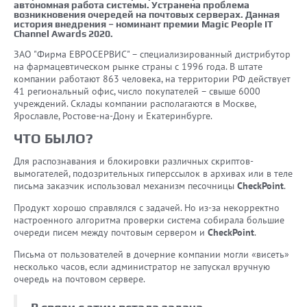
автономная работа системы. Устранена проблема
возникновения очередей на почтовых серверах. Данная
история внедрения – номинант премии Magic People IT
Channel Awards 2020.
ЗАО "Фирма ЕВРОСЕРВИС" – специализированный дистрибутор
на фармацевтическом рынке страны с 1996 года. В штате
компании работают 863 человека, на территории РФ действует
41 региональный офис, число покупателей – свыше 6000
учреждений. Склады компании располагаются в Москве,
Ярославле, Ростове-на-Дону и Екатеринбурге.
ЧТО БЫЛО?
Для распознавания и блокировки различных скриптов-
вымогателей, подозрительных гиперссылок в архивах или в теле
письма заказчик использовал механизм песочницы
CheckPoint
.
Продукт хорошо справлялся с задачей. Но из-за некорректно
настроенного алгоритма проверки система собирала большие
очереди писем между почтовым сервером и
CheckPoint
.
Письма от пользователей в дочерние компании могли «висеть»
несколько часов, если администратор не запускал вручную
очередь на почтовом сервере.