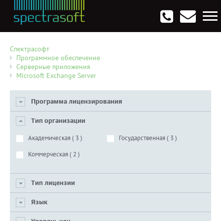
Антивирусы. Безопасность
Программы для виртуализации операционных систем
Мультемедиа, графика и дизайн
CRM, ERP, управление бизнесом
Софт для программирования
Опции
Спектрасофт
Программное обеспечение
Серверные приложения
Microsoft Exchange Server
Программа лицензирования
Тип организации
Академическая (
3
)
Государственная (
3
)
Коммерческая (
2
)
Тип лицензии
Язык