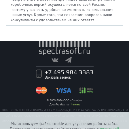
коробочных версий осуществляется по всей России,
поэтому у вас есть удобная возможность использования
наших услуг. Кроме того, при появлении вопросов наши
консультанты с удовольствием на них ответят.
+7 495 984 3383
Заказать звонок
© 2009-2026 ООО «Спсофт»
Дизайн, вёрстка:
Insmart
2009—2026 © ООО «Спсофт», ИНН 7718965696, ОГРН 1147746074255. Вся информация на
сайте носит исключительно справочный характер, и не является публичной офертой,
определяемой положением Статьи 437 Гражданского кодекса Российской Федерации. На
Мы используем файлы cookie для улучшения работы сайта.
все заявленные на сайте авторизации имеются сертификаты полученные от
Продолжая использовать сайт, вы соглашаетесь с
политикой