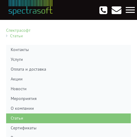
Антивирусы. Безопасность
Программы для виртуализации операционных систем
Мультемедиа, графика и дизайн
CRM, ERP, управление бизнесом
Софт для программирования
Опции
Спектрасофт
Cтатьи
Контакты
Услуги
Оплата и доставка
Акции
Новости
Мероприятия
О компании
Статьи
Сертификаты