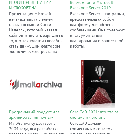
ИТОГИ ПРЕЗЕНТАЦИИ
Возможности Microsoft
MICROSOFT НА
Exchange Server 2019
КОНФЕРЕНЦИИ BUILD 2016
Презентация Microsoft
Exchange Server - программа,
началась выступлением
представляющая собой
главы компании Сатьи
платформу для обмена
Наделлы, который назвал
сообщениями. Она содержит
себя оптимистом, верящим в
инструменты для
то, что технологии способны
планирования и совместной
стать движущим фактором
работы.
экономического роста по
всему миру. Им было также
сказано немало об облачных
технологиях и их
необычайной важности.
Поскольку мероприятие
предназначалось для
разработчиков, основные
анонсы касались
программных
усовершенствований
Windows. Следует отметить,
Программный продукт для
CorelCAD 2021: что это за
что в ходе
архивирования почты -
система и чего она
презентации смартфонам,
MailArchiva EE
позволяет добиться
MailArchiva существует с
CorelCAD делали
над которыми, возможно,
2004 года, вся разработка
совместимым со всеми
работает компания,