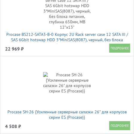
Procase BS212-SATA3-B-0 Корпус 2U Rack server case 12 SATA III /
SAS 6Gbit hotswap HDD 3*MiniSAS(8087), черный, без блока
питания, глубина 650мм, MB 12"x13"
22 969 ₽
Procase SH-26 {Усиленные серверные салазки 26" для корпусов
серии ES (Procase)}
4 508 ₽