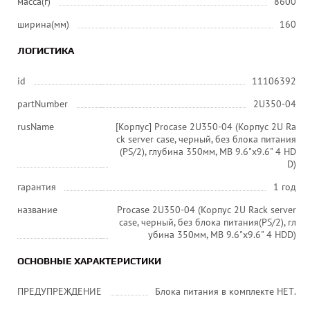
масса(г)
8600
ширина(мм)
160
ЛОГИСТИКА
id
11106392
partNumber
2U350-04
rusName
[Корпус] Procase 2U350-04 (Корпус 2U Ra
ck server case, черный, без блока питания
(PS/2), глубина 350мм, MB 9.6"x9.6" 4 HD
D)
гарантия
1 год
название
Procase 2U350-04 (Корпус 2U Rack server
case, черный, без блока питания(PS/2), гл
убина 350мм, MB 9.6"x9.6" 4 HDD)
ОСНОВНЫЕ ХАРАКТЕРИСТИКИ
ПРЕДУПРЕЖДЕНИЕ
Блока питания в комплекте НЕТ.