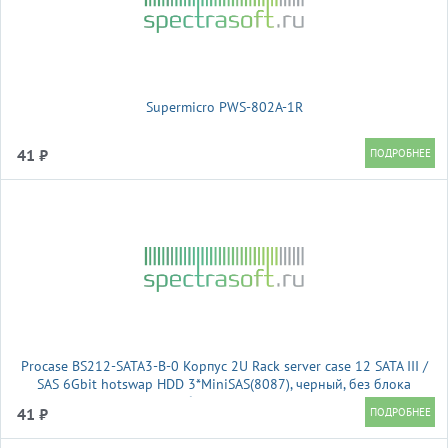
Supermicro PWS-802A-1R
41 ₽
Procase BS212-SATA3-B-0 Корпус 2U Rack server case 12 SATA III /
SAS 6Gbit hotswap HDD 3*MiniSAS(8087), черный, без блока
питания, глубина 650мм, MB 12"x13"
41 ₽