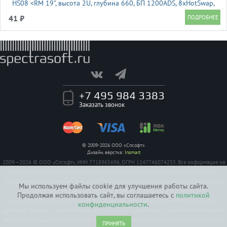
HS08 <RM 19", высота 2U, глубина 660, БП 1200ADS, 8xHotSwap,
USB>
41 ₽
+7 495 984 3383
Заказать звонок
© 2009-2026 ООО «Спсофт»
Дизайн, вёрстка:
Insmart
2009—2026 © ООО «Спсофт», ИНН 7718965696, ОГРН 1147746074255. Вся информация на
сайте носит исключительно справочный характер, и не является публичной офертой,
определяемой положением Статьи 437 Гражданского кодекса Российской Федерации. На
Мы используем файлы cookie для улучшения работы сайта.
все заявленные на сайте авторизации имеются сертификаты полученные от
Продолжая использовать сайт, вы соглашаетесь с
политикой
производителей. Услуги по ремонту предоставляются авторизованными сервисными
конфиденциальности
.
центрами. Функции и комплектация устройств могут различаться в зависимости от модели.
Фирма-производитель оставляет за собой право на внесение изменений в конструкцию,
ПРИНЯТЬ