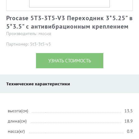
Procase 5T3-3T5-V3 Переходник 3*5.25" в
5*3.5" с антивибрационным креплением
Производитель:
PROCASE
Партномер: 5t3-3t5-v3
УЗНАТЬ СТОИМОСТЬ
Технические характеристики
высота(см)
13.5
длина(см)
18.9
масса(кг)
0.9