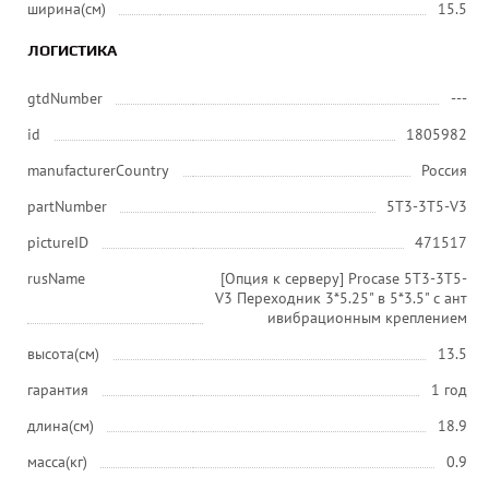
ширина(см)
15.5
ЛОГИСТИКА
gtdNumber
---
id
1805982
manufacturerCountry
Россия
partNumber
5T3-3T5-V3
pictureID
471517
rusName
[Опция к серверу] Procase 5T3-3T5-
V3 Переходник 3*5.25" в 5*3.5" с ант
ивибрационным креплением
высота(см)
13.5
гарантия
1 год
длина(см)
18.9
масса(кг)
0.9