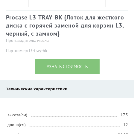
Procase L3-TRAY-BK {Лоток для жесткого
диска с горячей заменой для корзин L3,
черный, с замком}
Производитель:
PROCASE
Партномер: l3-tray-bk
УЗНАТЬ СТОИМОСТЬ
Технические характеристики
высота(см)
17.5
длина(см)
12