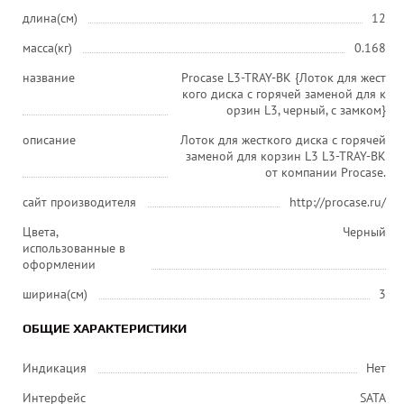
длина(см)
12
масса(кг)
0.168
название
Procase L3-TRAY-BK {Лоток для жест
кого диска с горячей заменой для к
орзин L3, черный, с замком}
описание
Лоток для жесткого диска с горячей
заменой для корзин L3 L3-TRAY-BK
от компании Procase.
сайт производителя
http://procase.ru/
Цвета,
Черный
использованные в
оформлении
ширина(см)
3
ОБЩИЕ ХАРАКТЕРИСТИКИ
Индикация
Нет
Интерфейс
SATA