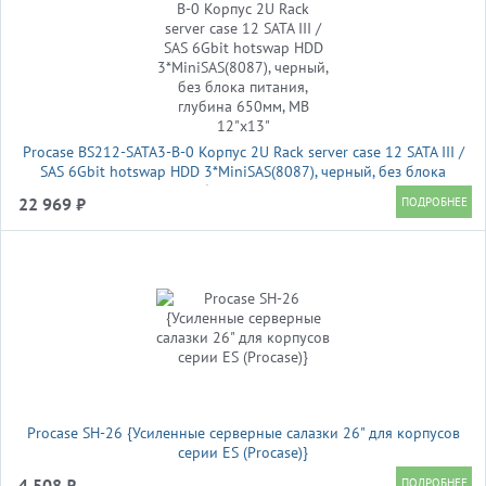
Procase BS212-SATA3-B-0 Корпус 2U Rack server case 12 SATA III /
SAS 6Gbit hotswap HDD 3*MiniSAS(8087), черный, без блока
питания, глубина 650мм, MB 12"x13"
22 969 ₽
Procase SH-26 {Усиленные серверные салазки 26" для корпусов
серии ES (Procase)}
4 508 ₽