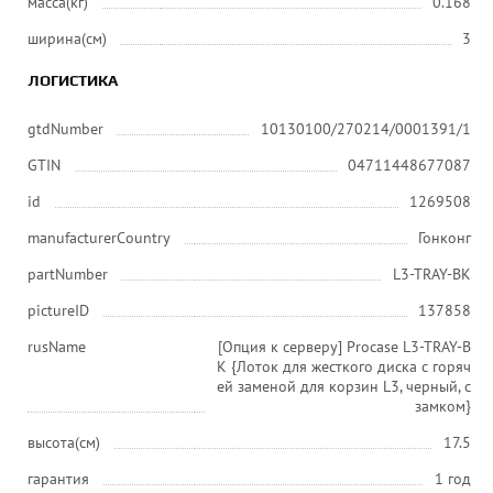
масса(кг)
0.168
ширина(см)
3
ЛОГИСТИКА
gtdNumber
10130100/270214/0001391/1
GTIN
04711448677087
id
1269508
manufacturerCountry
Гонконг
partNumber
L3-TRAY-BK
pictureID
137858
rusName
[Опция к серверу] Procase L3-TRAY-B
K {Лоток для жесткого диска с горяч
ей заменой для корзин L3, черный, с
замком}
высота(см)
17.5
гарантия
1 год