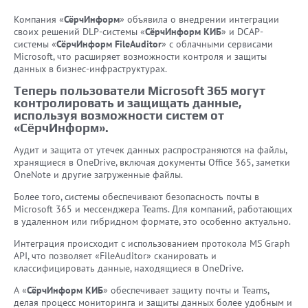
Компания «
СёрчИнформ
» объявила о внедрении интеграции
своих решений DLP-системы «
СёрчИнформ КИБ
» и DCAP-
системы «
СёрчИнформ FileAuditor
» с облачными сервисами
Microsoft, что расширяет возможности контроля и защиты
данных в бизнес-инфраструктурах.
Теперь пользователи Microsoft 365 могут
контролировать и защищать данные,
используя возможности систем от
«СёрчИнформ».
Аудит и защита от утечек данных распространяются на файлы,
хранящиеся в OneDrive, включая документы Office 365, заметки
OneNote и другие загруженные файлы.
Более того, системы обеспечивают безопасность почты в
Microsoft 365 и мессенджера Teams. Для компаний, работающих
в удаленном или гибридном формате, это особенно актуально.
Интеграция происходит с использованием протокола MS Graph
API, что позволяет «FileAuditor» сканировать и
классифицировать данные, находящиеся в OneDrive.
А «
СёрчИнформ КИБ
» обеспечивает защиту почты и Teams,
делая процесс мониторинга и защиты данных более удобным и