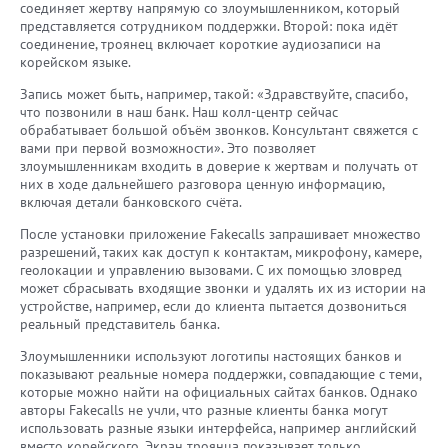
соединяет жертву напрямую со злоумышленником, который
представляется сотрудником поддержки. Второй: пока идёт
соединение, троянец включает короткие аудиозаписи на
корейском языке.
Запись может быть, например, такой: «Здравствуйте, спасибо,
что позвонили в наш банк. Наш колл-центр сейчас
обрабатывает большой объём звонков. Консультант свяжется с
вами при первой возможности». Это позволяет
злоумышленникам входить в доверие к жертвам и получать от
них в ходе дальнейшего разговора ценную информацию,
включая детали банковского счёта.
После установки приложение Fakecalls запрашивает множество
разрешений, таких как доступ к контактам, микрофону, камере,
геолокации и управлению вызовами. С их помощью зловред
может сбрасывать входящие звонки и удалять их из истории на
устройстве, например, если до клиента пытается дозвониться
реальный представитель банка.
Злоумышленники используют логотипы настоящих банков и
показывают реальные номера поддержки, совпадающие с теми,
которые можно найти на официальных сайтах банков. Однако
авторы Fakecalls не учли, что разные клиенты банка могут
использовать разные языки интерфейса, например английский
вместо корейского. Экран троянца показывает только