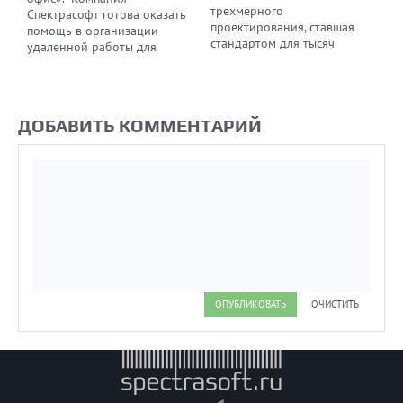
трехмерного
Спектрасофт готова оказать
проектирования, ставшая
помощь в организации
стандартом для тысяч
удаленной работы для
предприятий благодаря
компании любого масштаба
сочетанию простоты
и помочь организовать
освоения и легкости работы
эффективный и безопасный
с мощными
бизнес-процесс без лишних
ДОБАВИТЬ КОММЕНТАРИЙ
функциональными
финансовых издержек
возможностями
твердотельного и
поверхностного модели.
ОПУБЛИКОВАТЬ
ОЧИСТИТЬ