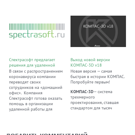
Спектрасофт предлагает
Выход новой версии
решения для удаленной
КОМПАС-3D v18
работы
В связи с распространением
Новая версия — самая
коронавируса компании
быстрая в истории КОМПАС.
переводят своих
Попробуйте первым!
сотрудников на «домашний
КОМПАС-3D
— система
офис». Компания
трехмерного
Спектрасофт готова оказать
проектирования, ставшая
помощь в организации
стандартом для тысяч
удаленной работы для
предприятий благодаря
компании любого масштаба
сочетанию простоты
и помочь организовать
освоения и легкости работы
эффективный и безопасный
с мощными
бизнес-процесс без лишних