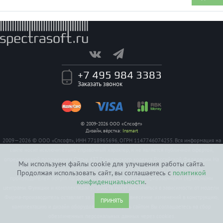
+7 495 984 3383
Заказать звонок
© 2009-2026 ООО «Спсофт»
Дизайн, вёрстка:
Insmart
2009—2026 © ООО «Спсофт», ИНН 7718965696, ОГРН 1147746074255. Вся информация на
сайте носит исключительно справочный характер, и не является публичной офертой,
определяемой положением Статьи 437 Гражданского кодекса Российской Федерации. На
Мы используем файлы cookie для улучшения работы сайта.
все заявленные на сайте авторизации имеются сертификаты полученные от
Продолжая использовать сайт, вы соглашаетесь с
политикой
производителей. Услуги по ремонту предоставляются авторизованными сервисными
конфиденциальности
.
центрами. Функции и комплектация устройств могут различаться в зависимости от модели.
Фирма-производитель оставляет за собой право на внесение изменений в конструкцию,
ПРИНЯТЬ
комплектацию и дизайн оборудования. Пользуясь сайтом Вы соглашаетесь на сбор
обезличенных персональных данных через cookies.